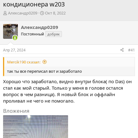
кондиционера w203
А
Д
Александр0209
Окт 8, 2022
в
а
т
т
Александр0209
о
а
Постоянный
добряк
р
н
т
а
е
ч
Апр 27, 2024
#41
м
а
ы
л
Mercik190 сказал:
а
так ты все переписал вот и заработало
Хорошо что заработало, видно внутри блока( по Das) он
стал как мой старый. Только у меня в голове остался
вопрос в чем разница). Я новый блок и оффлайн
проливал не чего не помогало.
Вложения