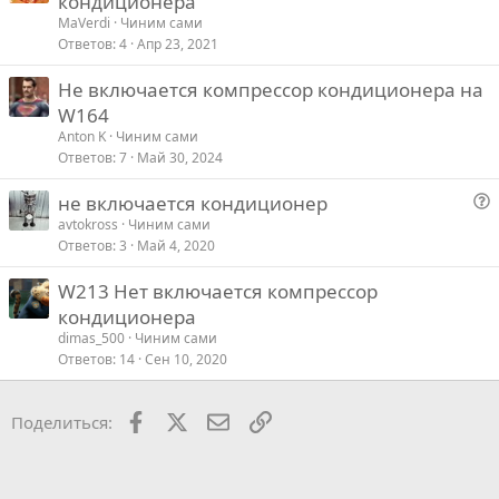
кондиционера
MaVerdi
Чиним сами
Ответов
4
Апр 23, 2021
Не включается компрессор кондиционера на
W164
Anton K
Чиним сами
Ответов
7
Май 30, 2024
не включается кондиционер
о
avtokross
Чиним сами
Ответов
3
Май 4, 2020
п
р
W213 Нет включается компрессор
о
кондиционера
с
dimas_500
Чиним сами
Ответов
14
Сен 10, 2020
Facebook
X
Почта
Ссылкой
Поделиться: