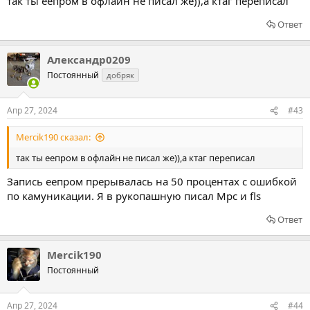
так ты еепром в офлайн не писал же)),а ктаг переписал
Ответ
Александр0209
Постоянный
добряк
Апр 27, 2024
#43
Mercik190 сказал:
так ты еепром в офлайн не писал же)),а ктаг переписал
Запись еепром прерывалась на 50 процентах с ошибкой
по камуникации. Я в рукопашную писал Mpc и fls
Ответ
Mercik190
Постоянный
Апр 27, 2024
#44