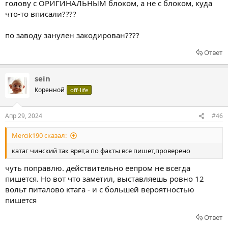
голову с ОРИГИНАЛЬНЫМ блоком, а не с блоком, куда
что-то вписали????
по заводу занулен закодирован????
Ответ
sein
Коренной
off-life
Апр 29, 2024
#46
Mercik190 сказал:
катаг чинский так врет,а по факты все пишет,проверено
чуть поправлю. действительно еепром не всегда
пишется. Но вот что заметил, выставляешь ровно 12
вольт питалово ктага - и с большей вероятностью
пишется
Ответ