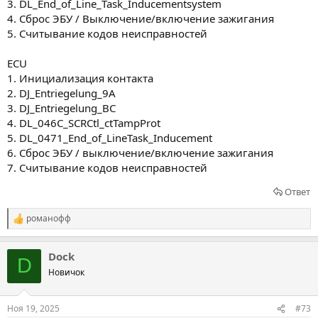
3. DL_End_of_Line_Task_Inducementsystem
4. Сброс ЭБУ / Выключение/включение зажигания
5. Считывание кодов неисправностей
ECU
1. Инициализация контакта
2. DJ_Entriegelung_9A
3. DJ_Entriegelung_BC
4. DL_046C_SCRCtl_ctTampProt
5. DL_0471_End_of_LineTask_Inducement
6. Сброс ЭБУ / выключение/включение зажигания
7. Считывание кодов неисправностей
Ответ
романофф
Р
е
а
Dock
к
D
ц
Новичок
и
и
:
Ноя 19, 2025
#73