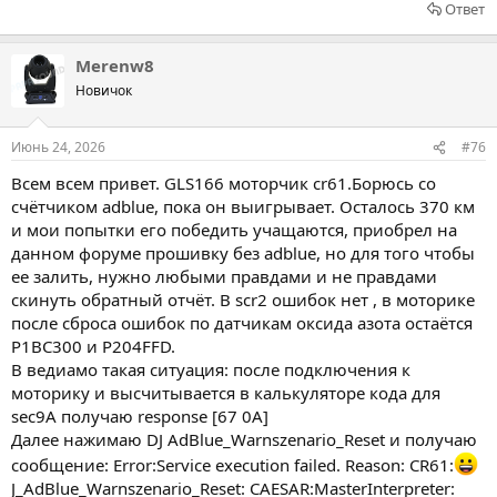
Ответ
Merenw8
Новичок
Июнь 24, 2026
#76
Всем всем привет. GLS166 моторчик cr61.Борюсь со
счётчиком adblue, пока он выигрывает. Осталось 370 км
и мои попытки его победить учащаются, приобрел на
данном форуме прошивку без adblue, но для того чтобы
ее залить, нужно любыми правдами и не правдами
скинуть обратный отчёт. В scr2 ошибок нет , в моторике
после сброса ошибок по датчикам оксида азота остаётся
P1BC300 и P204FFD.
В ведиамо такая ситуация: после подключения к
моторику и высчитывается в калькуляторе кода для
sec9A получаю response [67 0A]
Далее нажимаю DJ AdBlue_Warnszenario_Reset и получаю
сообщение: Error:Service execution failed. Reason: CR61:
J_AdBlue_Warnszenario_Reset: CAESAR:MasterInterpreter: