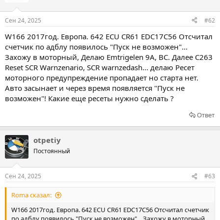
Сен 24, 2025
#62
W166 2017год. Европа. 642 ECU CR61 EDC17C56 Отсчитал
счетчик по адблу появилось "Пуск не возможен"...
Захожу в моторный, Делаю Emtrigelen 9A, BC. Далее C263
Reset SCR Warnzenario, SCR warnzedash... делаю Ресет
моторного предупреждение пропадает но старта нет.
Авто засынает и через время появляется "Пуск не
возможен"! Какие еще ресеты нужно сделать ?
Ответ
otpetiy
Постоянный
Сен 24, 2025
#63
Roma сказал:
W166 2017год. Европа. 642 ECU CR61 EDC17C56 Отсчитал счетчик
по адблу появилось "Пуск не возможен"... Захожу в моторный,