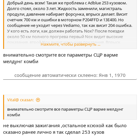
Добрый день всем! Такая же проблема с Adblue 253 кузовом.
Долго стоял, около 3 лет. Жидкость заменили, магистраль
продули, давление набирает форсунка, впрыск делает. Висит
счетчик 700 км и ошибки в моторном P204FFD и 13E400. Но
сообщение не уходит через Vediamo, так как висит 204 ошибка.
У кого есть логи, как должен работать Nox? После поездки
около 50 км полного прогрева первый Nox видит высокие
показания, втрой Nox видит меньшие показания. Впрыск
Нажмите, чтобы развернуть ...
Adblue идет по пороверке в Xentry. ошибок в Scr нету.После
поездки 204 Ошибка висит просто сохраненной, после
внимательно смотрите все параметры СЦР варме
удаление активна.
мелдунг комби
сообщение автоматически склеено:
Янв 1, 1970
сообщение автоматически склеено:
Янв 1, 1970
Уровень бака показывает нормально!
Vital@ сказал:
внимательно смотрите все параметры СЦР варме мелдунг
комби
не выключая зажигания ,остальное ксюхой как было
сказано ранее лично я так сделал 253 кузов