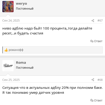
weryo
Постоянный
Сен 24, 2025
#67
ниво адблю надо бьйт 100 процента,.тогда делайте
ресет,..и будеть счастия
Ответ
романофф
Р
е
а
Roma
к
ц
Постоянный
и
и
:
Сен 25, 2025
#68
Ситуация что в актуальных адблу 20% при полномм баке.
Я так понимаю умер датчик уровня
Ответ