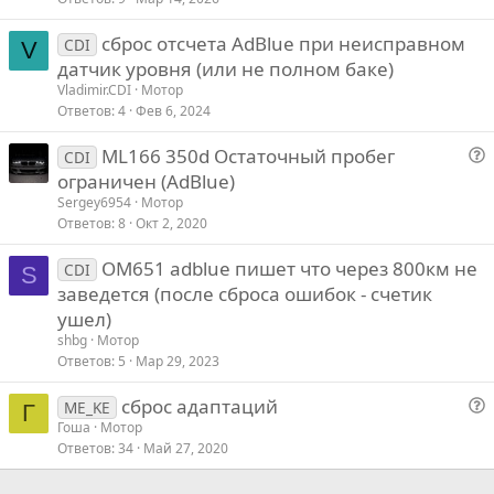
сброс отсчета AdBlue при неисправном
CDI
V
датчик уровня (или не полном баке)
Vladimir.CDI
Мотор
Ответов
4
Фев 6, 2024
ML166 350d Остаточный пробег
CDI
о
ограничен (AdBlue)
п
Sergey6954
Мотор
р
Ответов
8
Окт 2, 2020
о
OM651 adblue пишет что через 800км не
с
CDI
S
заведется (после сброса ошибок - счетик
ушел)
shbg
Мотор
Ответов
5
Мар 29, 2023
сброс адаптаций
ME_KE
Г
о
Гоша
Мотор
Ответов
34
Май 27, 2020
п
р