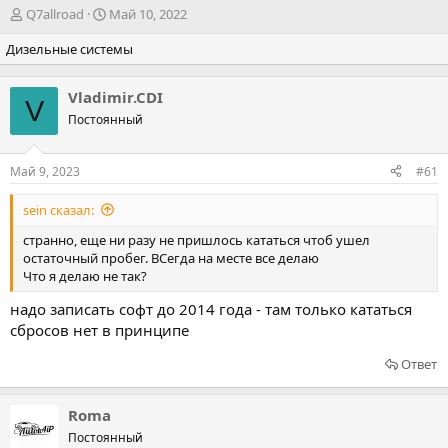
А
Д
Q7allroad
Май 10, 2022
в
а
Дизельные системы
т
т
о
а
р
н
Vladimir.CDI
т
а
V
Постоянный
е
ч
м
а
ы
л
Май 9, 2023
#61
а
sein сказал:
странно, еще ни разу не пришлось кататься чтоб ушел
остаточный пробег. ВСегда на месте все делаю
Что я делаю не так?
надо записать софт до 2014 года - там только кататься
сбросов нет в принципе
Ответ
Roma
Постоянный