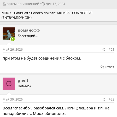
А
Д
артем ольшницкий
Дек 17, 2024
в
а
MBUX - начиная с нового поколения MFA - CONNECT 20
т
т
(ENTRY/MID/HIGH)
о
а
р
н
т
а
романофф
е
ч
блестящий...
м
а
ы
л
а
Май 26, 2026
#21
при этом не будет соединения с блоком.
Ответ
gneff
G
Новичок
Май 30, 2026
#22
Всем "спасибо", разобрался сам. Логи флешера и т.п. не
понадобились. Mbux обновился.