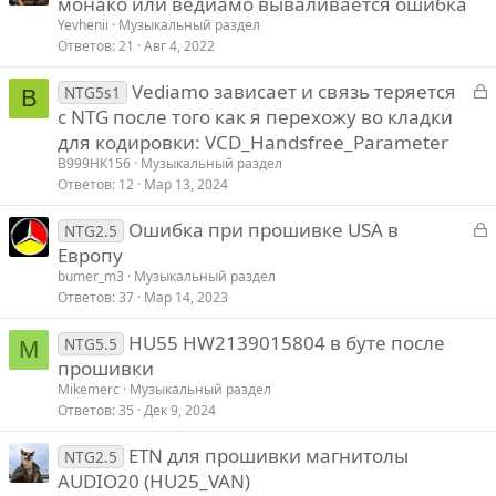
монако или ведиамо вываливается ошибка
Yevhenii
Музыкальный раздел
Ответов
21
Авг 4, 2022
З
Vediamo зависает и связь теряется
NTG5s1
В
а
с NTG после того как я перехожу во кладки
к
для кодировки: VCD_Handsfree_Parameter
р
В999НК156
Музыкальный раздел
Ответов
12
Мар 13, 2024
т
З
Ошибка при прошивке USA в
NTG2.5
а
Европу
к
bumer_m3
Музыкальный раздел
р
Ответов
37
Мар 14, 2023
HU55 HW2139015804 в буте после
т
NTG5.5
M
прошивки
Mikemerc
Музыкальный раздел
Ответов
35
Дек 9, 2024
ETN для прошивки магнитолы
NTG2.5
AUDIO20 (HU25_VAN)