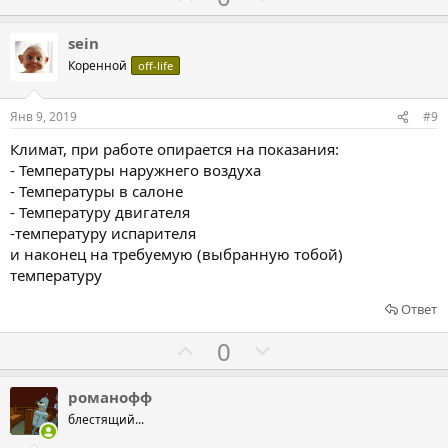
и
о
о
в
л
л
sein
о
о
Коренной
off-life
с
с
о
о
Янв 9, 2019
#9
в
в
Климат, при работе опирается на показания:
а
а
- Температуры наружнего воздуха
т
т
- Температуры в салоне
ь
ь
- Температуру двигателя
з
п
-температуру испарителя
а
р
и наконец на требуемую (выбранную тобой)
температуру
о
т
Ответ
и
Г
Г
0
в
о
о
л
л
романофф
о
о
блестящий...
с
с