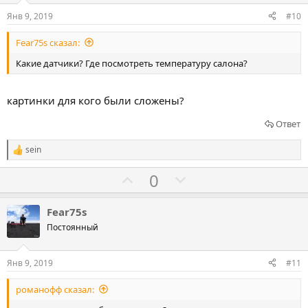
о
о
Янв 9, 2019
#10
в
в
Fear75s сказал:
а
а
т
т
Какие датчики? Где посмотреть температуру салона?
ь
ь
з
п
картинки для кого были сложены?
а
р
Ответ
о
т
sein
Р
и
е
Г
Г
в
0
а
к
о
о
ц
л
л
и
Fear75s
и
о
о
Постоянный
:
с
с
о
о
Янв 9, 2019
#11
в
в
романофф сказал:
а
а