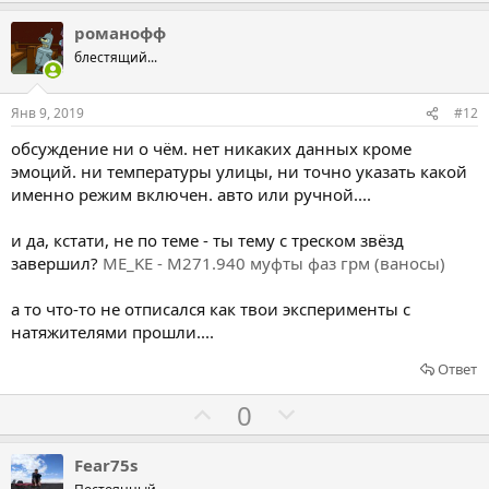
о
о
л
л
романофф
о
о
блестящий...
с
с
о
о
Янв 9, 2019
#12
в
в
обсуждение ни о чём. нет никаких данных кроме
а
а
эмоций. ни температуры улицы, ни точно указать какой
т
т
именно режим включен. авто или ручной....
ь
ь
з
п
и да, кстати, не по теме - ты тему с треском звёзд
а
р
завершил?
ME_KE - M271.940 муфты фаз грм (ваносы)
о
а то что-то не отписался как твои эксперименты с
т
натяжителями прошли....
и
в
Ответ
Г
Г
0
о
о
л
л
Fear75s