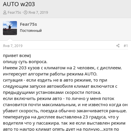
AUTO w203
А
Д
Fear75s
Янв 7, 2019
в
а
т
т
Fear75s
о
а
Постоянный
р
н
т
а
е
ч
Янв 7, 2019
#1
м
а
ы
л
привет всем)
а
опишу суть вопроса.
Имеем 203 кузов с климатом на 2 человек, с дисплеем.
интересует алгоритм работы режима AUTO.
ситуация - если ездить не в авто режиме, то при
следующем запуске автомобиля климат включится с
предыдущими установками скорости потока.
если включить режим авто - то лично у меня поток
становится почти максимальным, и не известно когда он
убавит скорость, поездка обычно заканчивается раньше.
температура на дисплее выставлена 23 градуса, что у
водителя что у пассажира. так же если выставлен режим
авто то наутро климат опять дует на полную...хотя по