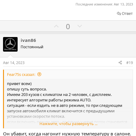
а
а
Последние изменения:
Авг 13, 2023
т
т
ь
ь
Ответ
з
п
Г
Г
0
а
р
о
о
о
л
л
ivan86
т
о
о
Постоянный
и
с
с
в
о
о
Авг 14, 2023
#19
в
в
Fear75s сказал:
а
а
т
т
привет всем)
опишу суть вопроса.
ь
ь
Имеем 203 кузов с климатом на 2 человек, с дисплеем.
з
п
интересует алгоритм работы режима AUTO.
а
р
ситуация - если ездить не в авто режиме, то при следующем
запуске автомобиля климат включится с предыдущими
о
установками скорости потока.
т
если включить режим авто - то лично у меня поток становится
Нажмите, чтобы развернуть ...
и
почти максимальным, и не известно когда он убавит скорость,
поездка обычно заканчивается раньше. температура на
в
Он убавит, когда нагонит нужную температуру в салоне.