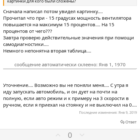
т
т
картинки для кого были сложены?
ь
ь
Сначала написал потом увидел картинку....
з
п
Прочитал что при - 15 градусах мощность вентилятора
а
р
повышается на максимум 15 процентов.... На 15
о
процентов от чего???
т
Завтра проверю действительные значения при помощи
самодиагностики....
и
Немного непонятна вторая таблица....
в
сообщение автоматически склеено:
Янв 1, 1970
Уточнение.... Возможно вы не поняли меня.... С утра я
иду запускать автомобиль, и он дует на почти на
полную, если авто режим и к примеру на 3 скорости в
ручном, если я приехал на стоянку и не выключил на 0....
Последние изменения:
Янв 9, 2019
Ответ
Г
Г
0