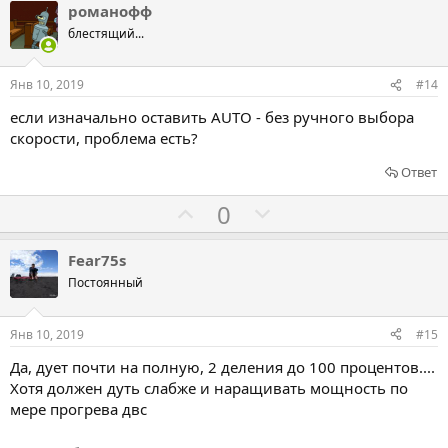
л
л
романофф
о
о
блестящий...
с
с
о
о
Янв 10, 2019
#14
в
в
если изначально оставить AUTO - без ручного выбора
а
а
скорости, проблема есть?
т
т
ь
ь
Ответ
з
п
Г
Г
0
а
р
о
о
о
л
л
Fear75s
т
о
о
Постоянный
и
с
с
в
о
о
Янв 10, 2019
#15
в
в
Да, дует почти на полную, 2 деления до 100 процентов....
а
а
Хотя должен дуть слабже и наращивать мощность по
т
т
мере прогрева двс
ь
ь