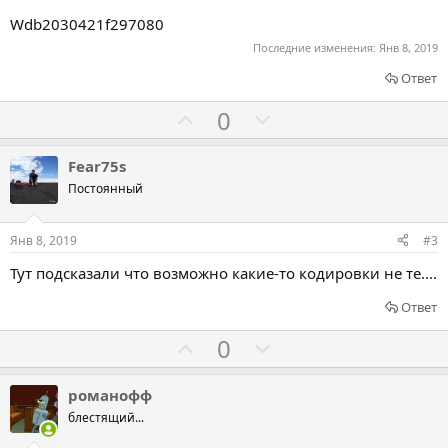
Wdb2030421f297080
Последние изменения:
Янв 8, 2019
Ответ
Г
Г
0
о
о
л
л
Fear75s
о
о
Постоянный
с
с
о
о
Янв 8, 2019
#3
в
в
Тут подсказали что возможно какие-то кодировки не те....
а
а
т
т
Ответ
ь
ь
Г
Г
0
з
п
о
о
а
р
л
л
романофф
о
о
о
блестящий...
т
с
с