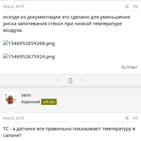
и
о
о
Янв 8, 2019
#4
в
в
в
исходя из документации это сделано для уменьшения
а
а
риска запотевания стёкол при низкой температуре
т
т
воздуха.
ь
ь
з
п
а
р
о
т
Ответ
и
Г
Г
0
в
о
о
л
л
sein
о
о
Коренной
off-life
с
с
о
о
Янв 8, 2019
#5
в
в
ТС - а датчики все правильно показывают температуру в
а
а
салоне?
т
т