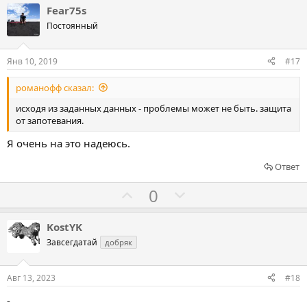
о
л
л
Fear75s
т
о
о
Постоянный
и
с
с
в
о
о
Янв 10, 2019
#17
в
в
романофф сказал:
а
а
т
т
исходя из заданных данных - проблемы может не быть. защита
от запотевания.
ь
ь
з
п
Я очень на это надеюсь.
а
р
Ответ
о
т
Г
Г
0
и
о
о
в
л
л
KostYK
о
о
Завсегдатай
добряк
с
с
о
о
Авг 13, 2023
#18
в
в
-