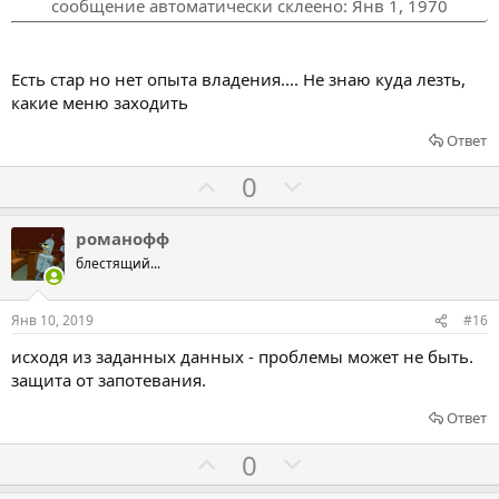
з
п
сообщение автоматически склеено:
Янв 1, 1970
а
р
о
т
Есть стар но нет опыта владения.... Не знаю куда лезть,
какие меню заходить
и
в
Ответ
Г
Г
0
о
о
л
л
романофф
о
о
блестящий...
с
с
о
о
Янв 10, 2019
#16
в
в
исходя из заданных данных - проблемы может не быть.
а
а
защита от запотевания.
т
т
ь
ь
Ответ
з
п
Г
Г
0
а
р
о
о