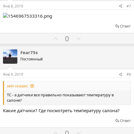
о
о
Янв 8, 2019
#7
в
в
а
а
т
т
Ответ
ь
ь
Г
Г
0
з
п
о
о
а
р
л
л
Fear75s
о
о
о
Постоянный
т
с
с
и
о
о
Янв 9, 2019
#8
в
в
в
sein сказал:
а
а
т
т
ТС - а датчики все правильно показывают температуру в
салоне?
ь
ь
з
п
Какие датчики? Где посмотреть температуру салона?
а
р
Ответ
о
т
Г
Г
0