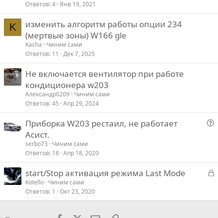
Ответов
4
Янв 19, 2021
изменить алгоритм работы опции 234
K
(мертвые зоны) W166 gle
Kacha
Чиним сами
Ответов
11
Дек 7, 2025
Не включается вентилятор при работе
кондиционера w203
Александр0209
Чиним сами
Ответов
45
Апр 29, 2024
Приборка W203 рестаил, не работает
о
Асист.
п
serbo73
Чиним сами
р
Ответов
18
Апр 18, 2020
о
З
start/Stop активация режима Last Mode
с
а
Kotello
Чиним сами
Ответов
1
Окт 23, 2020
к
р