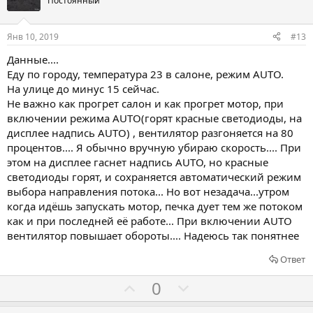
о
о
Постоянный
с
с
о
о
Янв 10, 2019
#13
в
в
Данные....
а
а
Еду по городу, температура 23 в салоне, режим AUTO.
т
т
На улице до минус 15 сейчас.
ь
ь
Не важно как прогрет салон и как прогрет мотор, при
з
п
включении режима AUTO(горят красные светодиоды, на
а
р
дисплее надпись AUTO) , вентилятор разгоняется на 80
процентов.... Я обычно вручную убираю скорость.... При
о
этом на дисплее гаснет надпись AUTO, но красные
т
светодиоды горят, и сохраняется автоматический режим
и
выбора направления потока... Но вот незадача...утром
в
когда идёшь запускать мотор, печка дует тем же потоком
как и при последней её работе... При включении AUTO
вентилятор повышает обороты.... Надеюсь так понятнее
Ответ
Г
Г
0
о
о