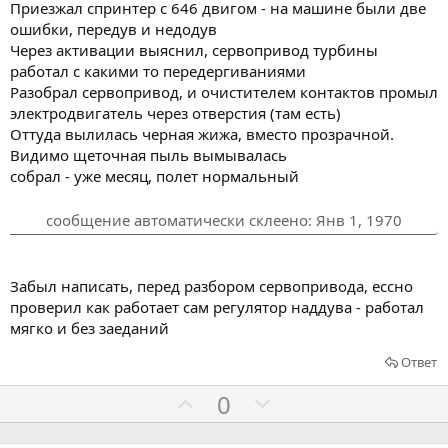
а
а
Приезжал спринтер с 646 двигом - на машине были две
т
т
ошибки, передув и недодув
ь
ь
Через активации выяснил, сервопривод турбины
з
п
работал с какими то передергиваниями
а
р
Разобрал сервопривод, и очистителем контактов промыл
электродвигатель через отверстия (там есть)
о
Оттуда вылилась черная жижа, вместо прозрачной.
т
Видимо щеточная пыль вымывалась
и
собрал - уже месяц, полет нормальный
в
сообщение автоматически склеено:
Янв 1, 1970
Забыл написать, перед разбором сервопривода, ессно
проверил как работает сам регулятор наддува - работал
мягко и без заеданий
Ответ
Г
Г
0
о
о