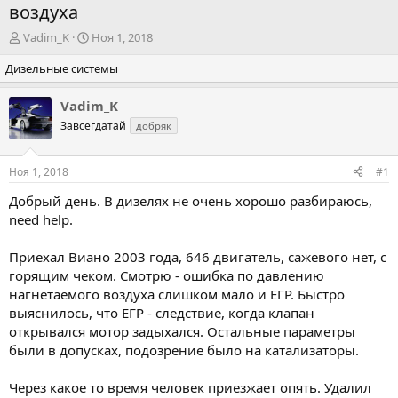
воздуха
А
Д
Vadim_K
Ноя 1, 2018
в
а
Дизельные системы
т
т
о
а
р
н
Vadim_K
т
а
Завсегдатай
добряк
е
ч
м
а
ы
л
Ноя 1, 2018
#1
а
Добрый день. В дизелях не очень хорошо разбираюсь,
need help.
Приехал Виано 2003 года, 646 двигатель, сажевого нет, с
горящим чеком. Смотрю - ошибка по давлению
нагнетаемого воздуха слишком мало и ЕГР. Быстро
выяснилось, что ЕГР - следствие, когда клапан
открывался мотор задыхался. Остальные параметры
были в допусках, подозрение было на катализаторы.
Через какое то время человек приезжает опять. Удалил