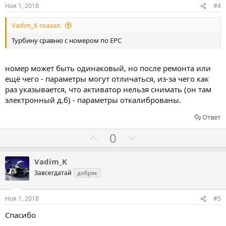
о
о
Ноя 1, 2018
#4
в
в
Vadim_K сказал:
а
а
т
т
Турбину сравню с номером по EPC
ь
ь
з
п
номер может быть одинаковый, но после ремонта или
а
р
ещё чего - параметры могут отличаться, из-за чего как
о
раз указывается, что активатор нельзя снимать (он там
т
электронный д.б) - параметры откалиброваны.
и
Ответ
в
Г
Г
0
о
о
л
л
Vadim_K
о
о
Завсегдатай
добряк
с
с
о
о
Ноя 1, 2018
#5
в
в
Спасибо
а
а