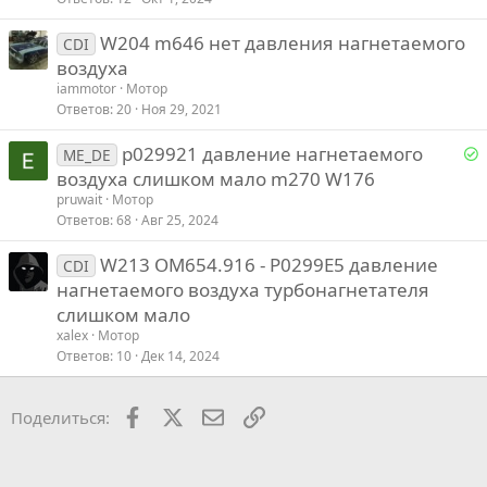
W204 m646 нет давления нагнетаемого
CDI
воздуха
iammotor
Мотор
Ответов
20
Ноя 29, 2021
Р
p029921 давление нагнетаемого
ME_DE
е
воздуха слишком мало m270 W176
pruwait
Мотор
е
Ответов
68
Авг 25, 2024
W213 OM654.916 - P0299E5 давление
о
CDI
нагнетаемого воздуха турбонагнетателя
слишком мало
xalex
Мотор
Ответов
10
Дек 14, 2024
Facebook
X
Почта
Ссылкой
Поделиться: