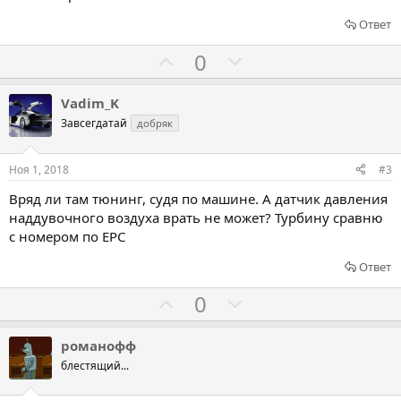
Ответ
Г
Г
0
о
о
л
л
Vadim_K
о
о
Завсегдатай
добряк
с
с
о
о
Ноя 1, 2018
#3
в
в
Вряд ли там тюнинг, судя по машине. А датчик давления
а
а
наддувочного воздуха врать не может? Турбину сравню
т
т
с номером по EPC
ь
ь
Ответ
з
п
а
р
Г
Г
0
о
о
о
т
л
л
романофф
и
о
о
блестящий...
в
с
с