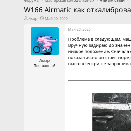
Форумы
Мастерская самоделкиных
Чиним сами
W166 Airmatic как откалиброва
А
Д
Asup
Май 20, 2020
в
а
т
т
Май 20, 2020
о
а
Проблема в следующем, маши
р
н
т
а
Вручную задираю до значени
е
ч
низкое положение. Сначала 
м
а
показания,но он стоит норм
Asup
ы
л
высот ксентри не запрашива
а
Постоянный