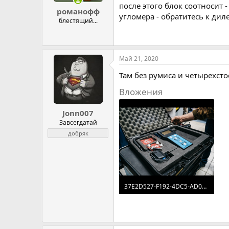
после этого блок соотносит 
романофф
угломера - обратитесь к дил
блестящий...
Май 21, 2020
Там без румиса и четырехстое
Вложения
Jonn007
Завсегдатай
добряк
37E2D527-F192-4DC5-AD01-D34F5C421B0C.png
136.6 KB · Просмотров: 291