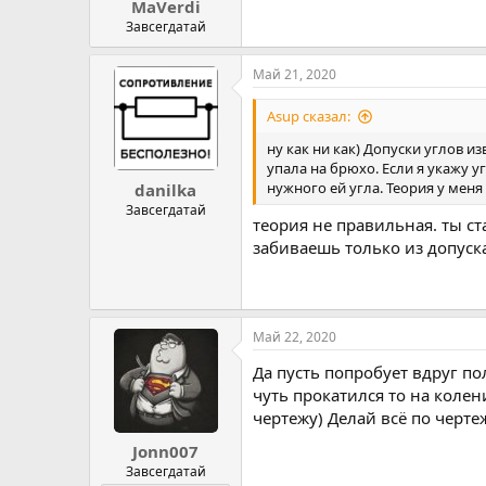
MaVerdi
Завсегдатай
Май 21, 2020
Asup сказал:
ну как ни как) Допуски углов 
упала на брюхо. Если я укажу 
нужного ей угла. Теория у меня 
danilka
Завсегдатай
теория не правильная. ты ст
забиваешь только из допуска
Май 22, 2020
Да пусть попробует вдруг по
чуть прокатился то на колен
чертежу) Делай всё по черте
Jonn007
Завсегдатай