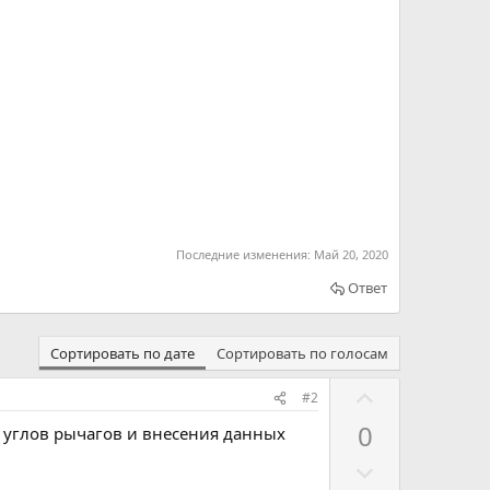
Последние изменения:
Май 20, 2020
Ответ
Сортировать по дате
Сортировать по голосам
Г
#2
о
0
 углов рычагов и внесения данных
л
Г
о