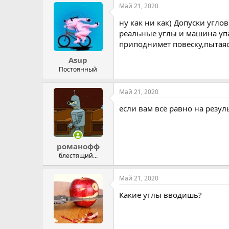
Май 21, 2020
ну как ни как) Допуски угл
реальные углы и машина упал
приподнимет повеску,пытаясь
Asup
Постоянный
Май 21, 2020
если вам всё равно на резуль
романофф
блестящий...
Май 21, 2020
Какие углы вводишь?