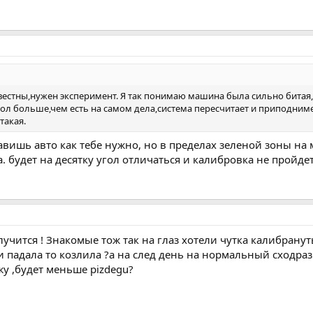
известны,нужен эксперимент. Я так понимаю машина была сильно бит
угол больше,чем есть на самом дела,система пересчитает и приподниме
такая.
авишь авто как тебе нужно, но в пределах зеленой зоны на 
. будет на десятку угол отличаться и калибровка не пройде
лучится ! Знакомые тож так на глаз хотели чутка калибранут
и падала то козлила ?а на след день на нормальный сходраз
жу ,будет меньше pizdegu?