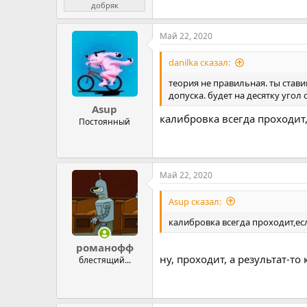
добряк
Май 22, 2020
danilka сказал:
теория не правильная. ты стави
допуска. будет на десятку угол
Asup
калибровка всегда проходит,
Постоянный
Май 22, 2020
Asup сказал:
калибровка всегда проходит,ес
романофф
ну, проходит, а результат-т
блестящий...