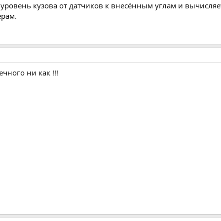
- уровень кузова от датчиков к внесённым углам и вычисля
ерам.
чного ни как !!!