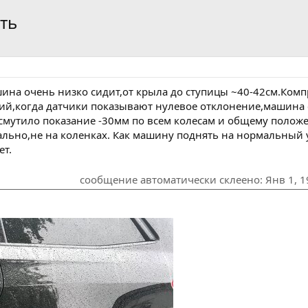
ть
на очень низко сидит,от крыла до ступицы ~40-42см.Компр
й,когда датчики показывают нулевое отклонение,машина ст
смутило показание -30мм по всем колесам и общему положен
ально,не на коленках. Как машину поднять на нормальный 
ет.
сообщение автоматически склеено:
Янв 1, 