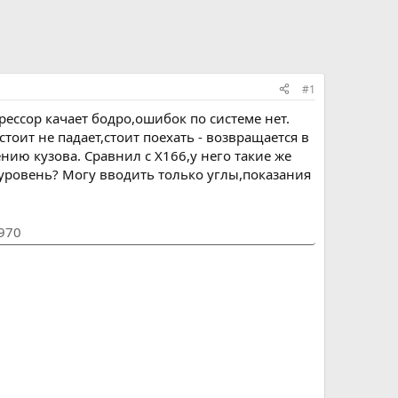
#1
ессор качает бодро,ошибок по системе нет.
оит не падает,стоит поехать - возвращается в
ию кузова. Сравнил с X166,у него такие же
уровень? Могу вводить только углы,показания
1970