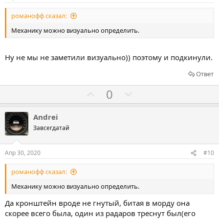
в
в
в
романофф сказал:
а
а
т
т
Механику можно визуально определить.
ь
ь
з
п
Ну не мы не заметили визуально)) поэтому и подкинули.
а
р
Ответ
о
т
Г
Г
0
и
о
о
в
л
л
Andrei
о
о
Завсегдатай
с
с
о
о
Апр 30, 2020
#10
в
в
романофф сказал:
а
а
т
т
Механику можно визуально определить.
ь
ь
Да кронштейн вроде не гнутый, битая в морду она
з
п
скорее всего была, один из радаров треснут был(его