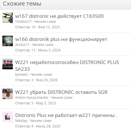
о
Схожие темы
26
Trebuchet MS
т
w167 distronic не действует C163500
Verdana
и
TimBox77
Чиним сами
в
Ответов
19
Фев 12, 2025
w166 distronik plus ни функционирует
dzoha17
Чиним сами
Ответов
13
Июль 5, 2024
W221 неработосопособен DISTRONIC PLUS
SA233
bynow3
Чиним сами
Ответов
3
Янв 29, 2026
W221 убрать DISTRONIC оставить SGR
Artem Gerasimenko
Чиним сами
Ответов
5
Мар 3, 2023
Distronic Plus не работает w221 причины .
Nikolay
Чиним сами
Ответов
4
Июль 28, 2025