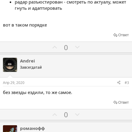
радар разъюстирован - смотреть по актуалу, может
гнуть и адаптировать
вот в таком порядке
Ответ
Г
Г
0
о
о
л
л
Andrei
о
о
Завсегдатай
с
с
о
о
Апр 29, 2020
#3
в
в
без звезды ездили, то же самое.
а
а
т
т
Ответ
ь
ь
Г
Г
0
з
п
о
о
а
р
л
л
романофф
о