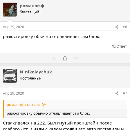
о
л
л
романофф
т
о
о
блестящий...
и
с
с
в
о
о
Апр 29, 2020
#6
в
в
разюстировку обычно отлавливает сам блок.
а
а
т
т
Ответ
ь
ь
Г
Г
0
з
п
о
о
а
р
л
л
N_nikolaychuk
о
о
о
Постоянный
т
с
с
и
о
о
Апр 29, 2020
#7
в
в
в
романофф сказал:
а
а
т
т
разюстировку обычно отлавливает сам блок.
ь
ь
Сталкивался на 222. Был гнутый кронштейн после
з
п
слабого Дтп. Сняли с Рядом стоявшего авто поставили и