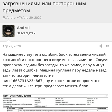
загрязнениями или посторонним
предметом
А
Д
Andrei
Апр 29, 2020
в
а
т
т
Andrei
о
а
Завсегдатай
р
н
т
а
е
ч
Апр 29, 2020
#1
м
а
ы
л
На машине лезут эти ошибки, блок естественно чистый
а
красивый и постороннего видимого глазами нет. Следуя
проверкам ездили без звезды, то же самое, пару минут
езды лезет ошибка. Машина куплена пару недель назад,
так что история неизвестна.
вин 1668731A234867 , ну и конечно же вопрос что с
этим делать? Ксентри предлагает менять блок.