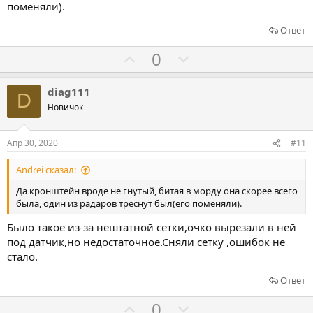
а
р
поменяли).
о
Ответ
т
и
Г
Г
0
в
о
о
л
л
diag111
D
о
о
Новичок
с
с
о
о
Апр 30, 2020
#11
в
в
Andrei сказал:
а
а
т
т
Да кронштейн вроде не гнутый, битая в морду она скорее всего
была, один из радаров треснут был(его поменяли).
ь
ь
з
п
Было такое из-за нештатной сетки,очко вырезали в ней
а
р
под датчик,но недостаточное.Сняли сетку ,ошибок не
о
стало.
т
Ответ
и
Г
Г
0
в