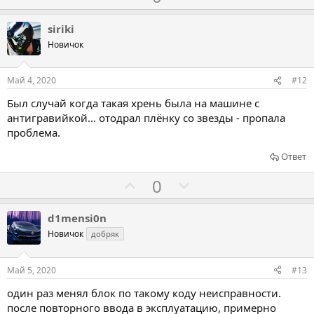
о
о
л
л
siriki
о
о
Новичок
с
с
о
о
Май 4, 2020
#12
в
в
Был случай когда такая хрень была на машине с
а
а
антигравийкой... отодрал плёнку со звезды - пропала
т
т
проблема.
ь
ь
Ответ
з
п
а
р
Г
Г
0
о
о
о
т
л
л
d1mensi0n
и
о
о
Новичок
добряк
в
с
с
о
о
Май 5, 2020
#13
в
в
один раз менял блок по такому коду неисправности.
а
а
после повторного ввода в эксплуатацию, примерно