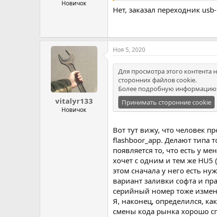
Новичок
Нет, заказал переходник usb
Ноя 5, 2020
Для просмотра этого контента н
сторонних файлов cookie.
Более подробную информацию 
vitalyr133
Принимать сторонние cookie
Новичок
Вот тут вижу, что человек п
flashboor_app. Делают типа 
появляется то, что есть у ме
хочет с одним и тем же HU5 (
этом сначала у него есть ну
вариант заливки софта и пра
серийный номер тоже изменил
Я, наконец, определился, ка
смены кода рынка хорошо спр