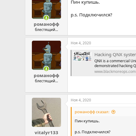
Пин купишь.
p.s. Подключился?
романофф
блестящий...
Ноя 4, 2020
Hacking QNX syste
QNX is a commercial Uni
demonstrated hacking 
www.blackmoreops.com
романофф
блестящий...
Ноя 4, 2020
романофф сказал:
Пин купишь.
p.s. Подключился?
vitalyr133