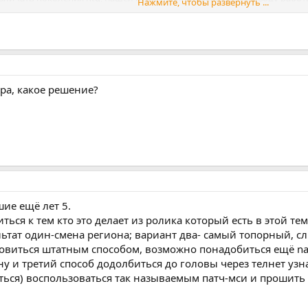
Нажмите, чтобы развернуть ...
 Пока не получил ответа нигде, есть ли возможность его купить...
е дела...
сообщение автоматически склеено:
Янв 1, 1970
ора, какое решение?
ьзя редактировать посты. Бесят ошибки..
ие ещё лет 5.
ься к тем кто это делает из ролика который есть в этой тем
льтат один-смена региона; вариант два- самый топорный, с
бновиться штатным способом, возможно понадобиться ещё n
ну и третий способ додолбиться до головы через телнет узн
ься) воспользоваться так называемым патч-мси и прошить