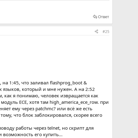
Ответ
#25
на 1:45, что заливал flashprog_boot &
к языков, который и мне нужен. А на 2:52
ом, как я понимаю, человек извращается как
е модуль ECE, хотя там high_america_ece_row. при
няет ему через patchmc? или всё же есть
тому, что блок заблокировался, скорее всего
воду работы через telnet, но скрипт для
и возможность его купить...