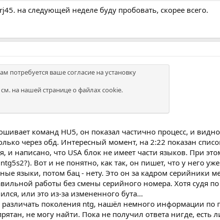
-rj45. на следующей неделе буду пробовать, скорее всего.
ам потребуется ваше согласие на установку
см. на нашей
странице о файлах cookie
.
рошивает команд HU5, он показал частично процесс, и видно, 
только через обд. Интересный момент, на 2:22 показан списо
ня, и написано, что USA блок не имеет части языков. При эт
ntg5s2?). Вот и не понятно, как так, он пишет, что у него уж
жные языки, потом бац - нету. Это он за кадром серийники ме
вильной работы без смены серийного номера. Хотя судя по 
ся, или это из-за измененного бута...
к различать поколения ntg, нашёл немного информации по по
ятан, не могу найти. Пока не получил ответа нигде, есть л