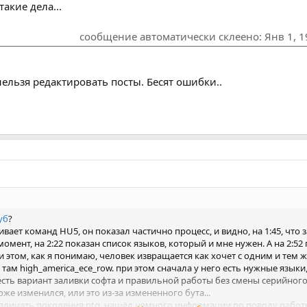
акие дела...
сообщение автоматически склеено:
Янв 1, 
нельзя редактировать посты. Бесят ошибки..
уб
?
ивает команд HU5, он показал частично процесс, и видно, на 1:45, что 
мент, на 2:22 показан список языков, который и мне нужен. А на 2:52 п
 этом, как я понимаю, человек извращается как хочет с одним и тем же 
 там high_america_ece_row. при этом сначала у него есть нужные языки
есть вариант заливки софта и правильной работы без смены серийного 
же изменился, или это из-за измененного бута...
различать поколения ntg, нашёл немного информации по поводу работы