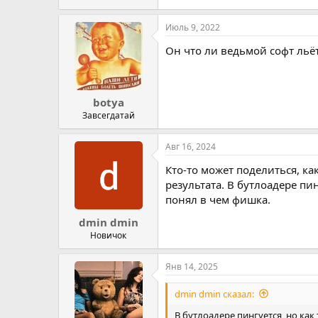
Июль 9, 2022
Он что ли ведьмой софт льёт
botya
Завсегдатай
Авг 16, 2024
Кто-то может поделиться, как
результата. В бутлоадере пи
понял в чем фишка.
dmin dmin
Новичок
Янв 14, 2025
dmin dmin сказал:
В бутлоадере пингуется, но ка