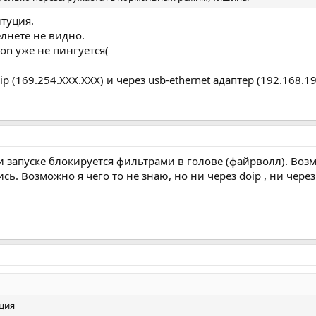
итуция.
телнете не видно.
sion уже не пингуется(
(169.254.XXX.XXX) и через usb-ethernet адаптер (192.168.19
ри запуске блокируется фильтрами в голове (файрволл). Возм
сь. Возможно я чего то не знаю, но ни через doip , ни через
уция