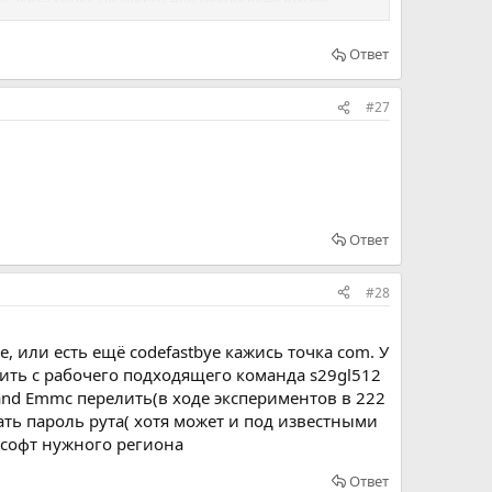
Ответ
#27
Ответ
#28
е, или есть ещё codefastbye кажись точка com. У
лить с рабочего подходящего команда s29gl512
and Emmc перелить(в ходе экспериментов в 222
ать пароль рута( хотя может и под известными
 софт нужного региона
Ответ