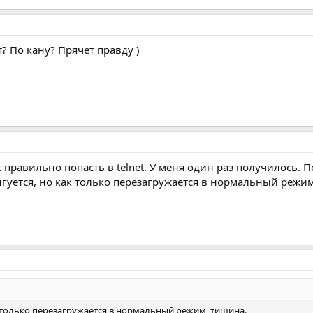
? По кану? Прячет правду )
 правильно попасть в telnet. У меня один раз получилось. П
нгуется, но как только перезагружается в нормальный режим
к только перезагружается в нормальный режим, тишина.