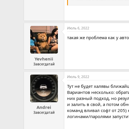
хорошо спрятан, не могу найти.
В общем на данный момент таки
Июль 6, 2022
такая же проблема как у авт
вот не могу понять, почему нел
Yevhenii
Завсегдатай
Июль 9, 2022
Тут не будет халявы ближайш
Вариантов несколько: обратит
них разный подход, но резу
и залить в свой, а потом о
Andrei
команд вливал софт от 205) 
Завсегдатай
логинами/паролями запустит