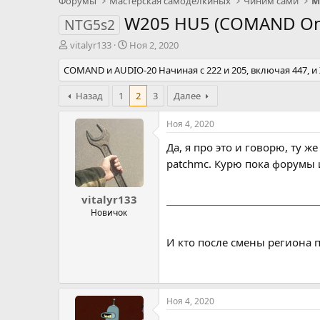
Форумы
Мастерская самоделкиных
Чиним сами
М
W205 HU5 (COMAND Onli
NTG5s2
А
Д
vitalyr133
Ноя 2, 2020
в
а
COMAND и AUDIO-20 Начиная с 222 и 205, включая 447, и 
т
т
о
а
р
Назад
1
н
2
3
Далее
т
а
е
ч
Ноя 4, 2020
м
а
Да, я про это и говорю, ту 
ы
л
а
patchmc. Курю пока форумы 
vitalyr133
Новичок
И кто после смены региона 
Ноя 4, 2020