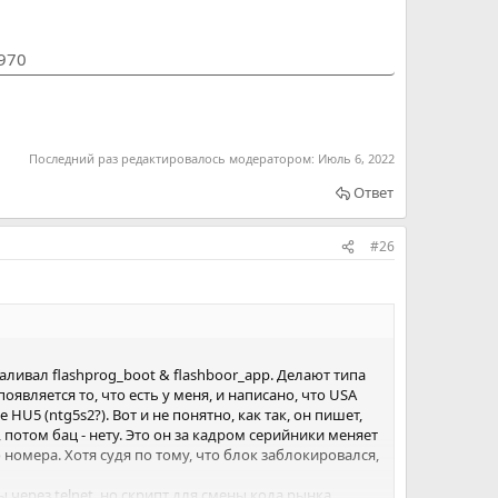
1970
Последний раз редактировалось модератором:
Июль 6, 2022
Ответ
#26
заливал flashprog_boot & flashboor_app. Делают типа
оявляется то, что есть у меня, и написано, что USA
HU5 (ntg5s2?). Вот и не понятно, как так, он пишет,
, потом бац - нету. Это он за кадром серийники меняет
номера. Хотя судя по тому, что блок заблокировался,
 через telnet, но скрипт для смены кода рынка