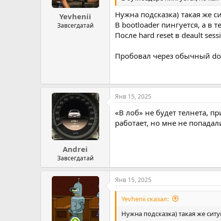
Нужна подсказка) такая же с
Yevhenii
В bootloader пингуется, а в 
Завсегдатай
После hard reset в deault ses
Пробовал через обычный doip 
Янв 15, 2025
«В лоб» не будет телнета, п
работает, но мне не попадали
Andrei
Завсегдатай
Янв 15, 2025
Yevhenii сказал:
Нужна подсказка) такая же сит