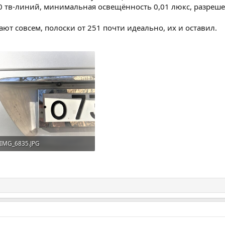
0 тв-линий, минимальная освещённость 0,01 люкс, разрешени
ют совсем, полоски от 251 почти идеально, их и оставил.
IMG_6835.JPG
1.4 MB · Просмотров: 100