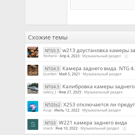
15
Courier New
18
Georgia
22
Tahoma
26
Times New Roman
Схожие темы
Trebuchet MS
w213 доустановка камеры з
Verdana
NTG5.5
Yevhenii
Апр 4, 2023
Музыкальный раздел
2
Камера заднего вида. NTG 4.
NTG4.5
Izumkin
Май 5, 2021
Музыкальный раздел
Калибровка камеры заднего 
NTG4.5
valery_t
Фев 27, 2025
Музыкальный раздел
X253 отключается ли преду
NTG5s2
Asup
Июль 12, 2022
Музыкальный раздел
W221 камера заднего вида
NTG3
S
snack
Янв 10, 2022
Музыкальный раздел
2