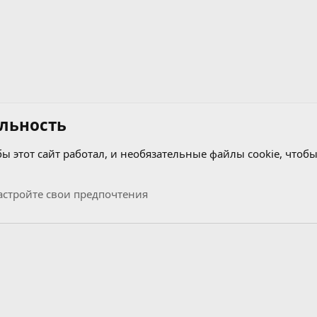
льность
бы этот сайт работал, и необязательные файлы cookie, чтобы
узыкальный раздел
стройте свои предпочтения
Связь с нами
Условия и правила