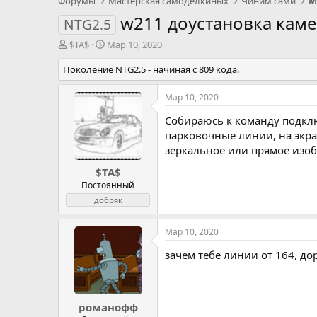
Форумы
Мастерская самоделкиных
Чиним сами
М
w211 доустановка каме
NTG2.5
А
Д
$TA$
Мар 10, 2020
в
а
Поколение NTG2.5 - начиная с 809 кода.
т
т
о
а
р
н
Мар 10, 2020
т
а
Собираюсь к команду подклю
е
ч
м
а
парковочные линии, на экра
ы
л
зеркальное или прямое изобр
а
$TA$
Постоянный
добряк
Мар 10, 2020
зачем тебе линии от 164, до
романофф