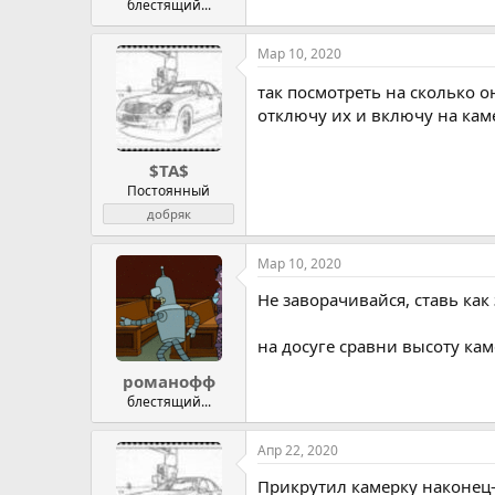
блестящий...
Мар 10, 2020
так посмотреть на сколько о
отключу их и включу на кам
$TA$
Постоянный
добряк
Мар 10, 2020
Не заворачивайся, ставь как 
на досуге сравни высоту кам
романофф
блестящий...
Апр 22, 2020
Прикрутил камерку наконец-