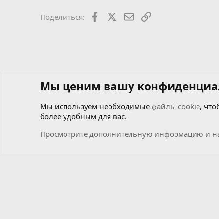
Facebook
X
Почта
Ссылкой
Поделиться:
Мы ценим вашу конфиденциа
Мы используем необходимые
файлы cookie
, что
более удобным для вас.
Форумы
Мастерская самоделкиных
Чиним сами
М
Просмотрите дополнительную информацию и на
Cookies
Russian (RU)