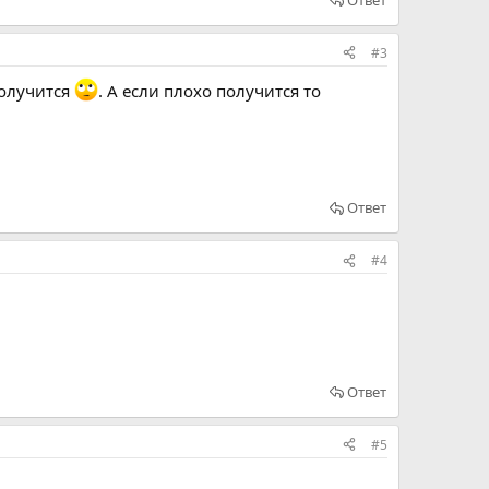
#3
получится
. А если плохо получится то
Ответ
#4
Ответ
#5