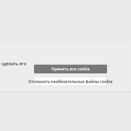
 сделать его
Принять все cookie
Отклонить необязательные файлы cookie
Политика конфиденциальности
Справка
Главная
R
S
S