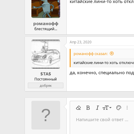
китайские лини-то хоть отк
и
и
:
романофф
блестящий...
Апр 23, 2020
романофф сказал:
китайские лини-то хоть отключ
да, конечно, специально по
$TA$
Постоянный
добряк
9
Удалить форматирование
Жирный
Курсив
Размер шрифт
Цвет тек
Расш
10
Напишите свой ответ ...
Arial
Семейство шрифтов
Вставить горизонтальную 
Спойлер
Перечёркнутый
Код
Подчеркивание
Запрет индек
Код в строку
Построч
Офф
12
Book Antiqua