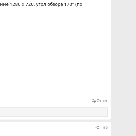
е 1280 х 720, угол обзора 170º (по
Ответ
#6