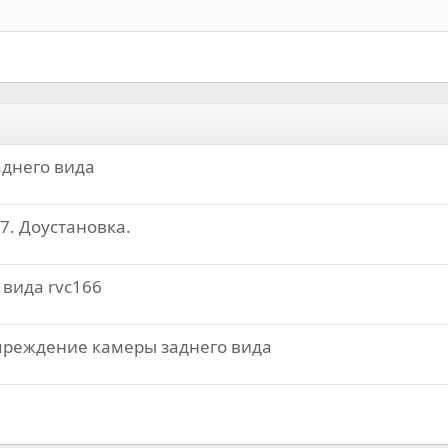
Выравнивание текста
Выступ
Заголовок 3
аднего вида
7. Доустановка.
вида rvc166
преждение камеры заднего вида