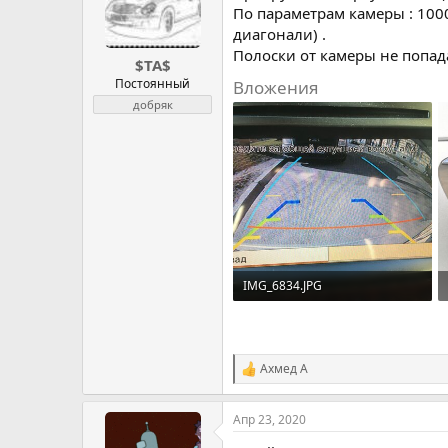
По параметрам камеры : 100
диагонали) .
Полоски от камеры не попада
$TA$
Постоянный
Вложения
добряк
IMG_6834.JPG
2.5 MB · Просмотров: 105
Ахмед А
Р
е
а
Апр 23, 2020
к
ц