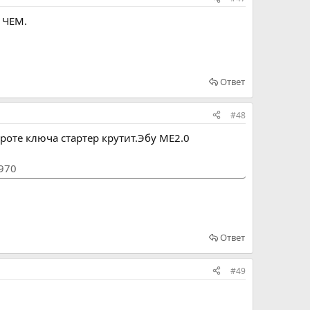
С ЧЕМ.
Ответ
#48
роте ключа стартер крутит.Эбу ME2.0
1970
Ответ
#49