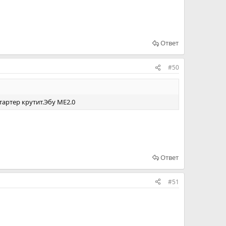
Ответ
#50
тартер крутит.Эбу ME2.0
Ответ
#51