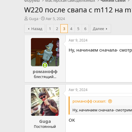
Форумы
Мастерская самоделкиных
Чиним сами
W220 после свапа с m112 на m
А
Д
Guga
Авг 5, 2024
в
а
Назад
1
2
3
4
5
6
Далее
т
т
о
а
р
н
Авг 9, 2024
т
а
Ну, начинаем сначала- смот
е
ч
м
а
ы
л
а
романофф
блестящий...
Авг 9, 2024
романофф сказал:
Ну, начинаем сначала- смотрим
OK
Guga
Постоянный