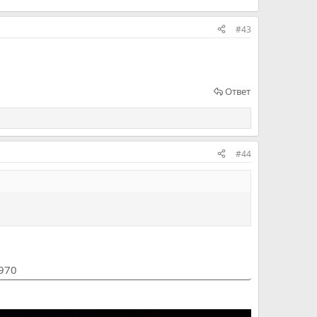
#43
Ответ
#44
1970