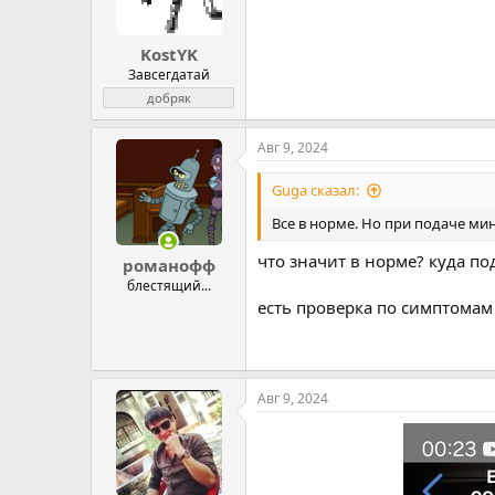
KostYK
Завсегдатай
добряк
Авг 9, 2024
Guga сказал:
Все в норме. Но при подаче ми
что значит в норме? куда по
романофф
блестящий...
есть проверка по симптомам 
Авг 9, 2024