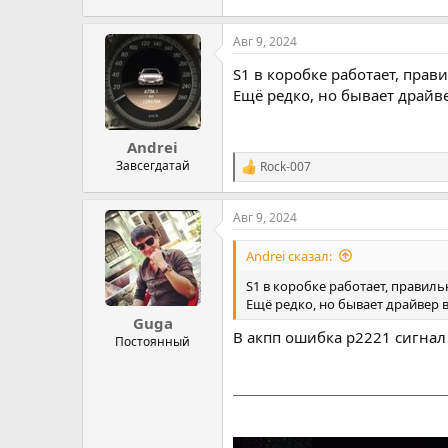
Авг 9, 2024
S1 в коробке работает, прав
Ещё редко, но бывает драйв
Andrei
Завсегдатай
Rock-007
Р
е
а
Авг 9, 2024
к
ц
и
Andrei сказал:
и
:
S1 в коробке работает, правиль
Ещё редко, но бывает драйвер 
Guga
В акпп ошибка p2221 сигнал
Постоянный