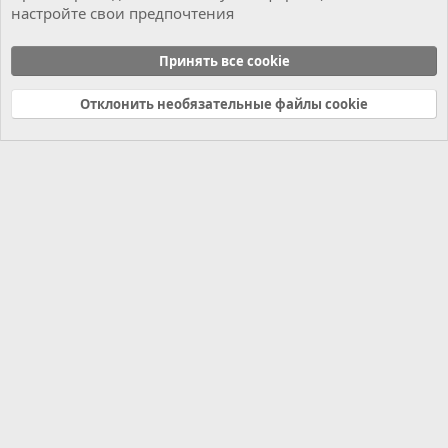
настройте свои предпочтения
Мотор
Принять все cookie
Cookies
Russian (RU)
Отклонить необязательные файлы cookie
Связь с нами
Условия и правила
Политика конфиденциальности
Справка
Главная
R
S
S