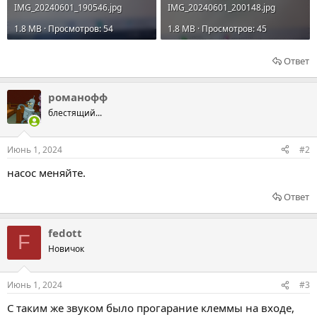
IMG_20240601_190546.jpg
IMG_20240601_200148.jpg
1.8 MB · Просмотров: 54
1.8 MB · Просмотров: 45
Ответ
романофф
блестящий...
Июнь 1, 2024
#2
насос меняйте.
Ответ
fedott
F
Новичок
Июнь 1, 2024
#3
С таким же звуком было прогарание клеммы на входе,