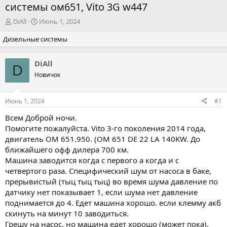
системы ом651, Vito 3G w447
А
Д
DiAll
Июнь 1, 2024
в
а
Дизельные системы
т
т
о
а
р
н
DiAll
т
а
D
Новичок
е
ч
м
а
ы
л
Июнь 1, 2024
#1
а
Всем Доброй ночи.
Помогите пожалуйста. Vito 3-го поколения 2014 года,
двигатель ОМ 651.950. (ОМ 651 DE 22 LA 140KW. До
ближайшего офф дилера 700 км.
Машина заводится когда с первого а когда и с
четвертого раза. Специфический шум от насоса в баке,
прерывистый (тыц тыц тыц) во время шума давление по
датчику нет показывает 1, если шума нет давление
поднимается до 4. Едет машина хорошо. если клемму акб
скинуть на минут 10 заводиться.
Грешу на насос, но машина едет хорошо (может пока),