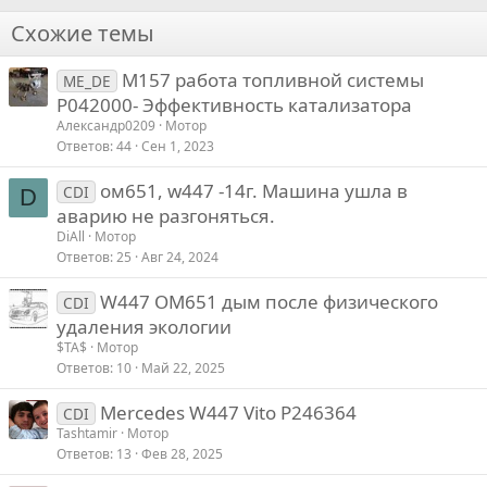
22
Times New Roman
Схожие темы
26
Trebuchet MS
M157 работа топливной системы
Verdana
ME_DE
Р042000- Эффективность катализатора
Александр0209
Мотор
Ответов
44
Сен 1, 2023
ом651, w447 -14г. Машина ушла в
CDI
D
аварию не разгоняться.
DiAll
Мотор
Ответов
25
Авг 24, 2024
W447 ОМ651 дым после физического
CDI
удаления экологии
$TA$
Мотор
Ответов
10
Май 22, 2025
Mercedes W447 Vito P246364
CDI
Tashtamir
Мотор
Ответов
13
Фев 28, 2025