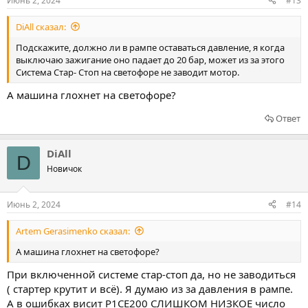
Июнь 2, 2024
#13
DiAll сказал:
Подскажите, должно ли в рампе оставаться давление, я когда
выключаю зажигание оно падает до 20 бар, может из за этого
Система Стар- Стоп на светофоре не заводит мотор.
А машина глохнет на светофоре?
Ответ
DiAll
D
Новичок
Июнь 2, 2024
#14
Artem Gerasimenko сказал:
А машина глохнет на светофоре?
При включенной системе стар-стоп да, но не заводиться
( стартер крутит и всё). Я думаю из за давления в рампе.
А в ошибках висит Р1СЕ200 СЛИШКОМ НИЗКОЕ число