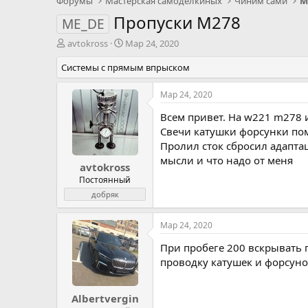
Форумы
Мастерская самоделкиных
Чиним сами
М
Пропуски M278
ME_DE
А
Д
avtokross
Мар 24, 2020
в
а
Системы с прямым впрыском
т
т
о
а
р
н
Мар 24, 2020
т
а
Всем привет. На w221 m278 
е
ч
м
а
Свечи катушки форсунки пом
ы
л
Пролил сток сбросил адаптац
а
мысли и что надо от меня
avtokross
Постоянный
добряк
Мар 24, 2020
При пробеге 200 вскрывать 
проводку катушек и форсуно
Albertvergin