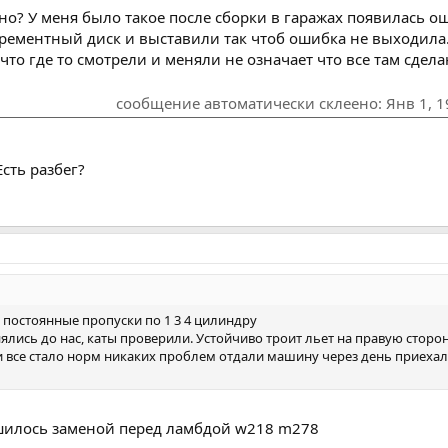
но? У меня было такое после сборки в гаражах появилась о
рементный диск и выставили так чтоб ошибка не выходила.
что где то смотрели и меняли не означает что все там сде
сообщение автоматически склеено:
Янв 1, 
Есть разбег?
т постоянные пропуски по 1 3 4 цилиндру
лись до нас, каты проверили. Устойчиво троит льет на правую сторо
 все стало норм никаких проблем отдали машину через день приехала 
ешилось заменой перед ламбдой w218 m278