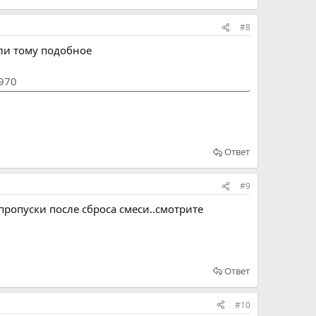
#8
или тому подобное
1970
Ответ
#9
пропуски после сброса смеси..смотрите
Ответ
#10