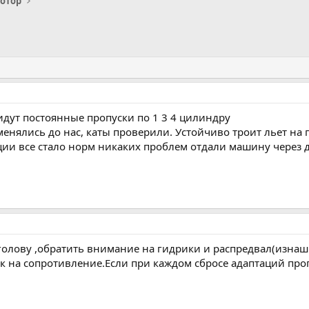
отор
идут постоянные пропуски по 1 3 4 цилиндру
енялись до нас, каты проверили. Устойчиво троит льет на 
ии все стало норм никаких проблем отдали машину через де
голову ,обратить внимание на гидрики и распредвал(изнаш
к на сопротивление.Если при каждом сбросе адаптаций про