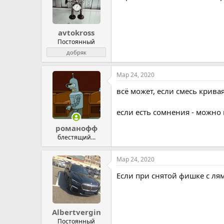
avtokross
Постоянный
добряк
Мар 24, 2020
всё может, если смесь крив
если есть сомнения - можно 
романофф
блестящий...
Мар 24, 2020
Если при снятой фишке с ля
Albertvergin
Постоянный