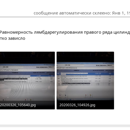
сообщение автоматически склеено:
Янв 1, 
 Равномерность лямбдарегулирования правого ряда цилиндро
тко зависло
20200326_105640.jpg
20200326_104926.jpg
1.5 MB · Просмотров: 258
993.2 KB · Просмотров: 256