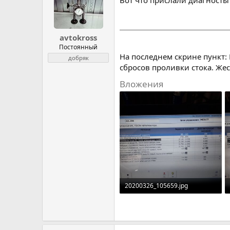
avtokross
Постоянный
На последнем скрине пункт:
добряк
сбросов проливки стока. Жес
Вложения
20200326_105659.jpg
842.8 KB · Просмотров: 387