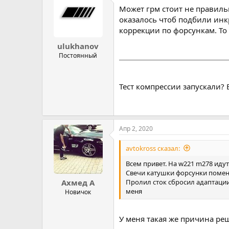
Может грм стоит не правиль
оказалось чтоб подбили инк
коррекции по форсункам. То 
ulukhanov
Постоянный
Тест компрессии запускали? 
Апр 2, 2020
avtokross сказал:
Всем привет. На w221 m278 иду
Свечи катушки форсунки поменя
Пролил сток сбросил адаптации
Ахмед А
меня
Новичок
У меня такая же причина р