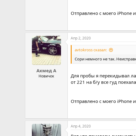
Отправлено с моего iPhone и
Апр 2, 2020
avtokross сказал:
Сори немного не так. Неисправ
Ахмед А
Для пробы я перекидывал ла
Новичок
от 221 на б/у все гуд поеха
Отправлено с моего iPhone и
Апр 4, 2020
Вот что прислали диагносты