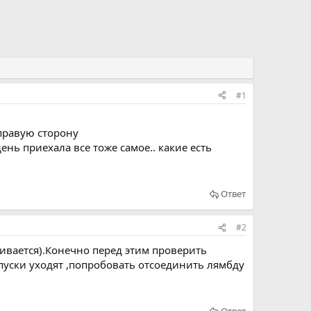
#1
правую сторону
нь приехала все тоже самое.. какие есть
Ответ
#2
ивается).Конечно перед этим проверить
пуски уходят ,попробовать отсоединить лямбду
Ответ