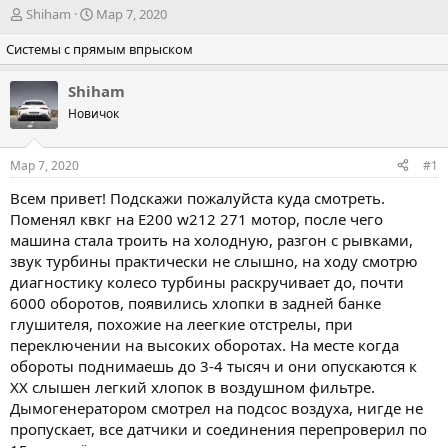
А
Д
Shiham
Мар 7, 2020
в
а
Системы с прямым впрыском
т
т
о
а
р
н
Shiham
т
а
Новичок
е
ч
м
а
ы
л
Мар 7, 2020
#1
а
Всем привет! Подскажи пожалуйста куда смотреть.
Поменял квкг на Е200 w212 271 мотор, после чего
машина стала троить на холодную, разгон с рывками,
звук турбины практически не слышно, на ходу смотрю
диагностику колесо турбины раскручивает до, почти
6000 оборотов, появились хлопки в задней банке
глушителя, похожие на леегкие отстрелы, при
переключении на высоких оборотах. На месте когда
обороты поднимаешь до 3-4 тысяч и они опускаются к
ХХ слышен легкий хлопок в воздушном фильтре.
Дымогенератором смотрел на подсос воздуха, нигде не
пропускает, все датчики и соединения перепроверил по