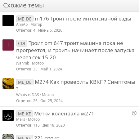
т
Схожие темы
и
26
Trebuchet MS
в
m176 Троит после интенсивной езды
Verdana
ME_DE
AnnAp
Мотор
Ответов
4
Июнь 6, 2026
Троит om 647 троит машина пока не
CDI
I
прогреется, и троить начинает после запуска
через сек 15-20
Ivanmb
Мотор
Ответов
33
Май 1, 2024
M274 Как проверить КВКГ ? Симптомы
ME_DE
?
Whats is DAS
Мотор
Ответов
26
Окт 25, 2024
Метки коленвала м271
ME_KE
о
Mers
Мотор
Ответов
115
Дек 18, 2020
п
р
221 троит
ME_KE
о