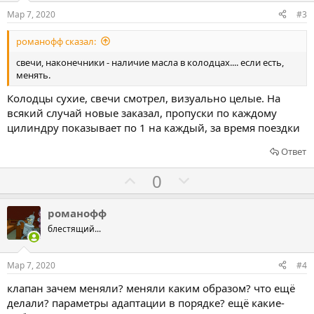
о
о
Мар 7, 2020
#3
в
в
романофф сказал:
а
а
т
т
свечи, наконечники - наличие масла в колодцах.... если есть,
менять.
ь
ь
з
п
Колодцы сухие, свечи смотрел, визуально целые. На
а
р
всякий случай новые заказал, пропуски по каждому
о
цилиндру показывает по 1 на каждый, за время поездки
т
Ответ
и
Г
Г
0
в
о
о
л
л
романофф
о
о
блестящий...
с
с
о
о
Мар 7, 2020
#4
в
в
клапан зачем меняли? меняли каким образом? что ещё
а
а
делали? параметры адаптации в порядке? ещё какие-