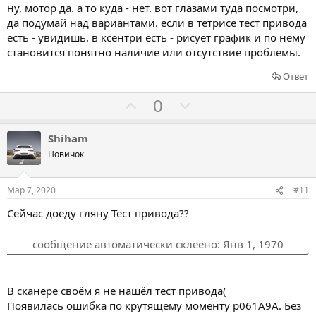
в
в
ну, мотор да. а то куда - нет. вот глазами туда посмотри,
а
а
да подумай над вариантами. если в тетрисе тест привода
т
т
есть - увидишь. в ксентри есть - рисует график и по нему
ь
ь
становится понятно наличие или отсутствие проблемы.
з
п
Ответ
а
р
о
Г
Г
0
т
о
о
и
л
л
Shiham
в
о
о
Новичок
с
с
о
о
Мар 7, 2020
#11
в
в
Сейчас доеду гляну Тест привода??
а
а
т
т
сообщение автоматически склеено:
Янв 1, 1970
ь
ь
з
п
а
р
В сканере своём я не нашёл тест привода(
о
Появилась ошибка по крутящему моменту p061A9A. Без