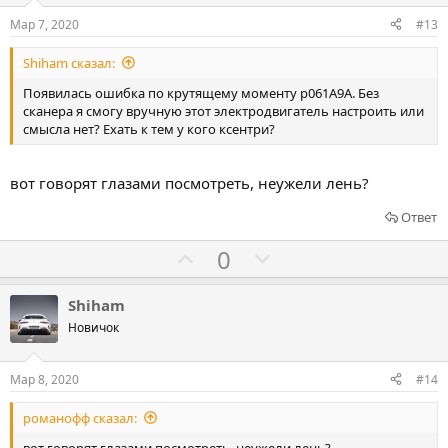
и
о
о
Мар 7, 2020
#13
в
в
в
Shiham сказал:
а
а
т
т
Появилась ошибка по крутящему моменту p061A9A. Без
сканера я смогу вручную этот электродвигатель настроить или
ь
ь
смысла нет? Ехать к тем у кого ксентри?
з
п
а
р
вот говорят глазами посмотреть, неужели лень?
о
т
Ответ
и
Г
Г
0
в
о
о
л
л
Shiham
о
о
Новичок
с
с
о
о
Мар 8, 2020
#14
в
в
романофф сказал:
а
а
вот говорят глазами посмотреть, неужели лень?