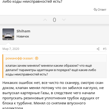
т
т
либо коды неисправностей есть?
ь
ь
Ответ
з
п
а
р
Г
Г
0
о
о
о
т
л
л
Shiham
и
о
о
Новичок
в
с
с
о
о
Мар 7, 2020
#5
в
в
романофф сказал:
а
а
т
т
клапан зачем меняли? меняли каким образом? что ещё
делали? параметры адаптации в порядке? ещё какие-либо
ь
ь
коды неисправностей есть?
з
п
а
р
Никаких ошибок нет, все чисто по сканеру, смотрю скан
доком, клапан менял потому что он забился наглухо, не
о
выпускал картерные Газы, в следствие чего начали
т
пропускать резиновые уплотнения трубок идущих от
и
блока к турбине. Менял со снятием впускного
в
коллектора.