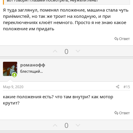
т
т
ь
ь
Я туда заглянул, поменял положение, машина стала чуть
з
п
приёмистей, но так же троит на холодную, и при
а
р
переключениях клюёт немного. Просто я не знаю какое
о
положение им придать
т
Ответ
и
в
Г
Г
0
о
о
л
л
романофф
о
о
блестящий...
с
с
о
о
Мар 9, 2020
#15
в
в
какие положения есть? что там внутри? как мотор
а
а
крутит?
т
т
ь
ь
Ответ
з
п
Г
Г
0
а
р
о
о