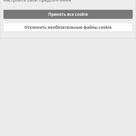
Мотор
Принять все cookie
Cookies
Russian (RU)
Отклонить необязательные файлы cookie
Связь с нами
Условия и правила
Политика конфиденциальности
Справка
Главная
R
S
S