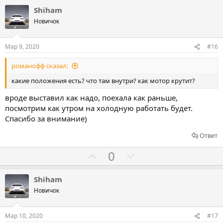
о
л
л
Shiham
т
о
о
Новичок
и
с
с
в
о
о
Мар 9, 2020
#16
в
в
романофф сказал:
а
а
т
т
какие положения есть? что там внутри? как мотор крутит?
ь
ь
вроде выставил как надо, поехала как раньше,
з
п
посмотрим как утром на холодную работать будет.
а
р
Спасибо за внимание)
о
Ответ
т
и
Г
Г
0
в
о
о
л
л
Shiham
о
о
Новичок
с
с
о
о
Мар 10, 2020
#17