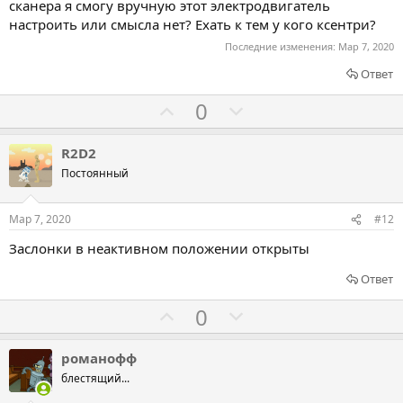
т
сканера я смогу вручную этот электродвигатель
настроить или смысла нет? Ехать к тем у кого ксентри?
и
Последние изменения:
в
Мар 7, 2020
Ответ
Г
Г
0
о
о
л
л
R2D2
о
о
Постоянный
с
с
о
о
Мар 7, 2020
#12
в
в
Заслонки в неактивном положении открыты
а
а
т
т
Ответ
ь
ь
Г
Г
0
з
п
о
о
а
р
л
л
романофф
о
о
о
блестящий...
т
с
с