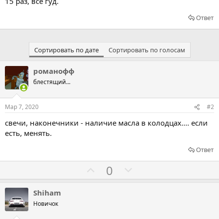
15 раз, всё гуд.
Ответ
Сортировать по дате
Сортировать по голосам
романофф
блестящий...
Мар 7, 2020
#2
свечи, наконечники - наличие масла в колодцах.... если
есть, менять.
Ответ
Г
Г
0
о
о
л
л
Shiham
о
о
Новичок
с
с