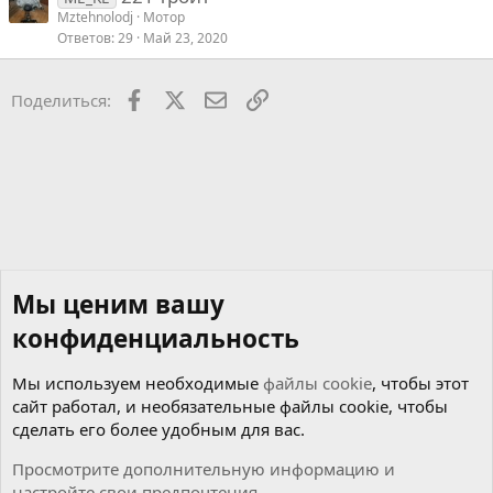
Mztehnolodj
Мотор
с
Ответов
29
Май 23, 2020
Facebook
X
Почта
Ссылкой
Поделиться:
Мы ценим вашу
конфиденциальность
Мы используем необходимые
файлы cookie
, чтобы этот
сайт работал, и необязательные файлы cookie, чтобы
сделать его более удобным для вас.
Просмотрите дополнительную информацию и
настройте свои предпочтения