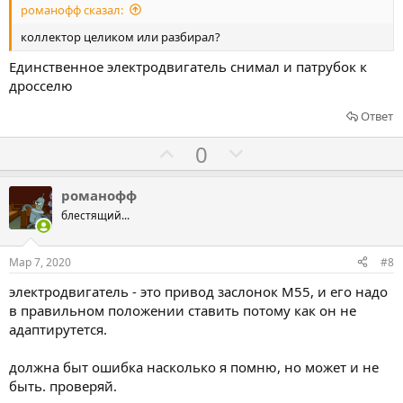
романофф сказал:
а
а
т
т
коллектор целиком или разбирал?
ь
ь
Единственное электродвигатель снимал и патрубок к
з
п
дросселю
а
р
Ответ
о
т
Г
Г
0
и
о
о
в
л
л
романофф
о
о
блестящий...
с
с
о
о
Мар 7, 2020
#8
в
в
электродвигатель - это привод заслонок М55, и его надо
а
а
в правильном положении ставить потому как он не
т
т
адаптирутется.
ь
ь
з
п
должна быт ошибка насколько я помню, но может и не
а
р
быть. проверяй.