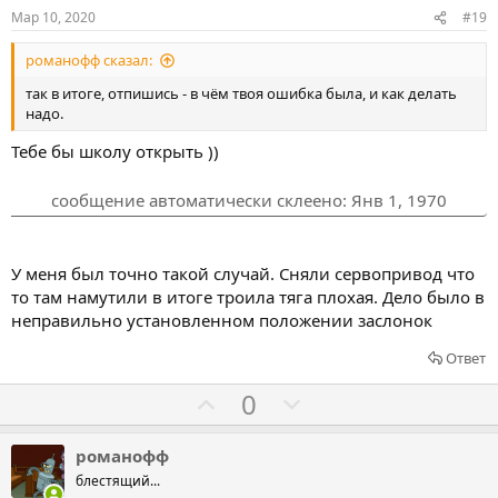
в
о
о
Мар 10, 2020
#19
в
в
романофф сказал:
а
а
т
т
так в итоге, отпишись - в чём твоя ошибка была, и как делать
надо.
ь
ь
з
п
Тебе бы школу открыть ))
а
р
о
сообщение автоматически склеено:
Янв 1, 1970
т
и
У меня был точно такой случай. Сняли сервопривод что
в
то там намутили в итоге троила тяга плохая. Дело было в
неправильно установленном положении заслонок
Ответ
Г
Г
0
о
о
л
л
романофф
о
о
блестящий...