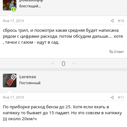
и
о
о
блестящий...
в
с
с
о
о
Янв 17, 2019
#10
в
в
сбрось трип, и посмотри какая средняя будет написана
а
а
рядом с цифрами расхода. потом обсудим дальше.... хотя
т
т
, тачки с газом - идут в сад.
ь
ь
Ответ
з
п
а
р
Г
Г
0
о
о
о
т
л
л
Lorenso
и
о
о
Постоянный
в
с
с
о
о
Янв 17, 2019
#11
в
в
По приборке расход бенза до 25. Хотя если ехать в
а
а
натяжку то бывает до 15 падает. Но это совсем в натяжку
т
т
))) около 20км/ч
ь
ь