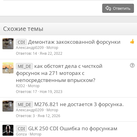
Заголовок 2
з
п
15
Georgia
Выравнивание текста
Ответить
а
р
Заголовок 3
18
Tahoma
о
22
Times New Roman
т
Схожие темы
и
26
Trebuchet MS
в
Демонтаж закоксованной форсунки
Verdana
CDI
Александр0209
Мотор
Ответов
14
Янв 22, 2022
как обстоят дела с чисткой
ME_DE
о
форсунок на 271 моторах с
п
непосредственным впрыском?
р
R2D2
Мотор
о
Ответов
17
Ноя 19, 2023
с
M276.821 не достается 3 форсунка.
ME_DE
Александр0209
Мотор
Ответов
3
Янв 12, 2026
GLK 250 CDI Ошибка по форсункам
CDI
Gonza
Мотор