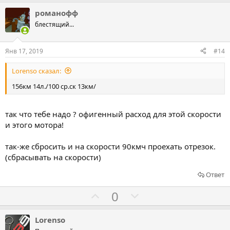
о
о
л
л
романофф
о
о
блестящий...
с
с
о
о
Янв 17, 2019
#14
в
в
Lorenso сказал:
а
а
т
т
156км 14л./100 ср.ск 13км/
ь
ь
з
п
так что тебе надо ? офигенный расход для этой скорости
а
р
и этого мотора!
о
т
так-же сбросить и на скорости 90кмч проехать отрезок.
(сбрасывать на скорости)
и
в
Ответ
Г
Г
0
о
о
л
л
Lorenso