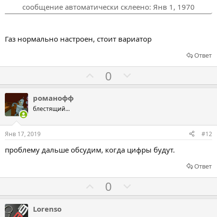
з
п
сообщение автоматически склеено:
Янв 1, 1970
а
р
о
т
Газ нормально настроен, стоит вариатор
и
Ответ
в
Г
Г
0
о
о
л
л
романофф
о
о
блестящий...
с
с
о
о
Янв 17, 2019
#12
в
в
проблему дальше обсудим, когда цифры будут.
а
а
т
т
Ответ
ь
ь
Г
Г
0
з
п
о
о
а
р
л
л
Lorenso
о