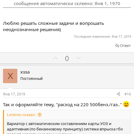
сообщение автоматически склеено:
Янв 1, 1970
Люблю решать сложные задачи и вопрошать
неоднозначные решения)
Последние изменения:
Янв 17, 2019
Ответ
Г
Г
0
о
о
л
л
xssa
X
о
о
Постоянный
с
с
о
о
Янв 17, 2019
#16
в
в
Так и оформляйте тему, "расход на 220 500бенз./газ.."
а
а
т
т
Lorenso сказал:
ь
ь
Вариатор с автоматическим составлением карты УОЗ и
з
п
адаптивная (по бензиновому принципу) система впрыска гбо