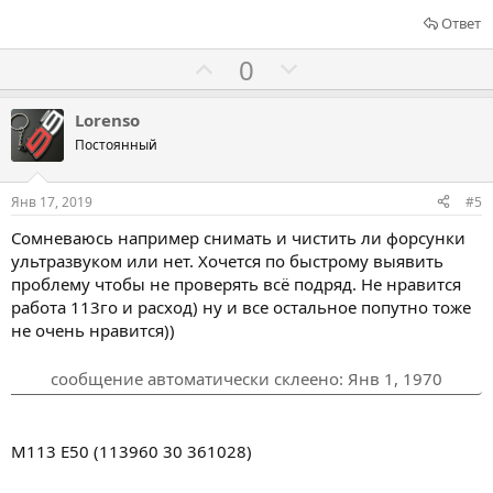
а
а
т
т
Ответ
ь
ь
Г
Г
0
з
п
о
о
а
р
л
л
Lorenso
о
о
о
Постоянный
т
с
с
и
о
о
Янв 17, 2019
#5
в
в
в
Сомневаюсь например снимать и чистить ли форсунки
а
а
ультразвуком или нет. Хочется по быстрому выявить
т
т
проблему чтобы не проверять всё подряд. Не нравится
ь
ь
работа 113го и расход) ну и все остальное попутно тоже
з
п
не очень нравится))
а
р
о
сообщение автоматически склеено:
Янв 1, 1970
т
и
M113 E50 (113960 30 361028)
в