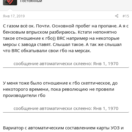
о
о
Постоянный
с
с
о
о
Янв 17, 2019
#15
в
в
С газом всё ок. Почти. Основной пробег на пропане. А я с
а
а
бензовым впрыском разбираюсь. Кстати непонятно
т
т
такое отношение к гбо)) BRC например на некоторые
ь
ь
мерсы с завода ставят. Слышал такое. А так же слышал
з
п
что BRC обкатывали свои гбо на мерсах.
а
р
о
сообщение автоматически склеено:
Янв 1, 1970
т
и
У меня тоже было отношение к гбо скептическое, до
в
некоторого времени, пока революцию не провели
производители гбо
сообщение автоматически склеено:
Янв 1, 1970
Вариатор с автоматическим составлением карты УОЗ и