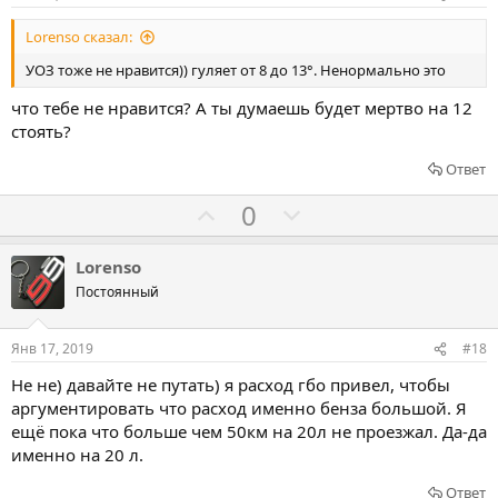
в
в
Lorenso сказал:
а
а
т
т
УОЗ тоже не нравится)) гуляет от 8 до 13°. Ненормально это
ь
ь
что тебе не нравится? А ты думаешь будет мертво на 12
з
п
стоять?
а
р
Ответ
о
т
Г
Г
0
и
о
о
в
л
л
Lorenso
о
о
Постоянный
с
с
о
о
Янв 17, 2019
#18
в
в
Не не) давайте не путать) я расход гбо привел, чтобы
а
а
аргументировать что расход именно бенза большой. Я
т
т
ещё пока что больше чем 50км на 20л не проезжал. Да-да
ь
ь
именно на 20 л.
з
п
Ответ