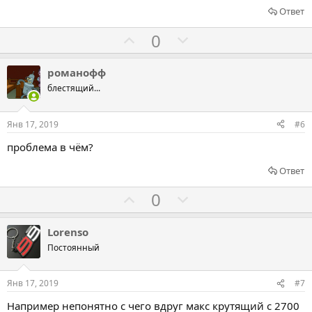
Ответ
Г
Г
0
о
о
л
л
романофф
о
о
блестящий...
с
с
о
о
Янв 17, 2019
#6
в
в
проблема в чём?
а
а
т
т
Ответ
ь
ь
Г
Г
0
з
п
о
о
а
р
л
л
Lorenso
о
о
о
Постоянный
т
с
с
и
о
о
Янв 17, 2019
#7
в
в
в
Например непонятно с чего вдруг макс крутящий с 2700