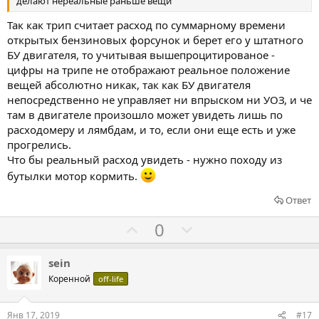
делают нереальные раньше вещи
а
р
о
Так как трип считает расход по суммарному времени
т
открытых бензиновых форсунок и берет его у штатного
и
БУ двигателя, то учитывая вышепроцитированое -
цифры на трипе не отображают реальное положение
в
вещей абсолютно никак, так как БУ двигателя
непосредственно не управляет ни впрыском ни УОЗ, и че
там в двигателе произошло может увидеть лишь по
расходомеру и лямбдам, и то, если они еще есть и уже
прогрелись.
Что бы реальный расход увидеть - нужно походу из
бутылки мотор кормить.
Ответ
Г
Г
0
о
о
л
л
sein
о
о
Коренной
off-life
с
с
о
о
Янв 17, 2019
#17