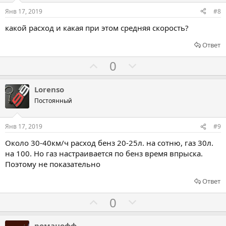
о
о
Янв 17, 2019
#8
в
в
какой расход и какая при этом средняя скорость?
а
а
т
т
Ответ
ь
ь
Г
Г
0
з
п
о
о
а
р
л
л
Lorenso
о
о
о
Постоянный
т
с
с
и
о
о
Янв 17, 2019
#9
в
в
в
Около 30-40км/ч расход бенз 20-25л. на сотню, газ 30л.
а
а
на 100. Но газ настраивается по бенз время впрыска.
т
т
Поэтому не показательно
ь
ь
Ответ
з
п
а
р
Г
Г
0
о
о
о
т
л
л
романофф