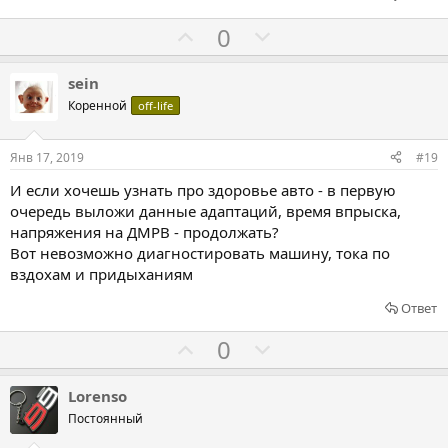
а
р
о
Г
Г
0
т
о
о
и
л
л
sein
в
о
о
Коренной
off-life
с
с
о
о
Янв 17, 2019
#19
в
в
И если хочешь узнать про здоровье авто - в первую
а
а
очередь выложи данные адаптаций, время впрыска,
т
т
напряжения на ДМРВ - продолжать?
ь
ь
Вот невозможно диагностировать машину, тока по
з
п
вздохам и придыханиям
а
р
Ответ
о
т
Г
Г
0
и
о
о
в
л
л
Lorenso
о
о
Постоянный
с
с