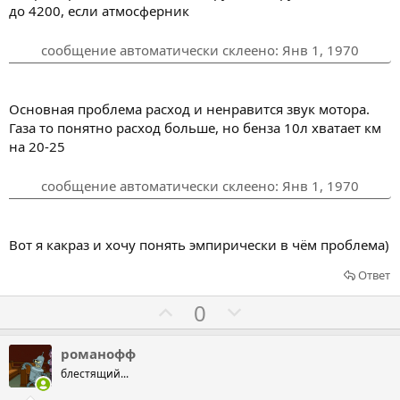
а
а
до 4200, если атмосферник
т
т
ь
ь
сообщение автоматически склеено:
Янв 1, 1970
з
п
а
р
о
Основная проблема расход и ненравится звук мотора.
т
Газа то понятно расход больше, но бенза 10л хватает км
на 20-25
и
в
сообщение автоматически склеено:
Янв 1, 1970
Вот я какраз и хочу понять эмпирически в чём проблема)
Ответ
Г
Г
0
о
о
л
л
романофф
о
о
блестящий...
с
с