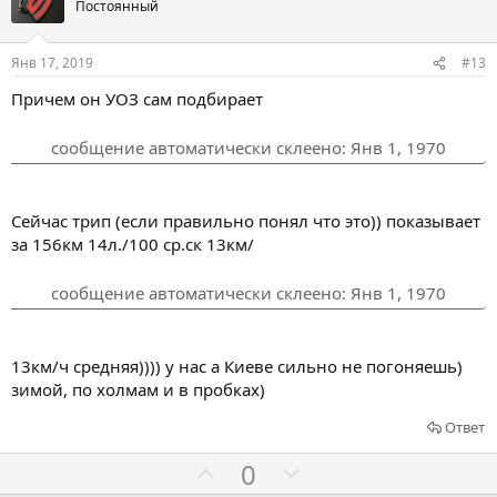
о
о
Постоянный
т
с
с
и
о
о
Янв 17, 2019
#13
в
в
в
Причем он УОЗ сам подбирает
а
а
т
т
сообщение автоматически склеено:
Янв 1, 1970
ь
ь
з
п
а
р
Сейчас трип (если правильно понял что это)) показывает
о
за 156км 14л./100 ср.ск 13км/
т
сообщение автоматически склеено:
Янв 1, 1970
и
в
13км/ч средняя)))) у нас а Киеве сильно не погоняешь)
зимой, по холмам и в пробках)
Ответ
Г
Г
0