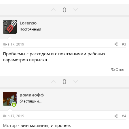
Г
Г
0
о
о
л
л
Lorenso
о
о
Постоянный
с
с
о
о
Янв 17, 2019
#3
в
в
Проблемы с расходом и с показаниями рабочих
а
а
параметров впрыска
т
т
ь
ь
Ответ
з
п
Г
Г
0
а
р
о
о
о
л
л
романофф
т
о
о
блестящий...
и
с
с
в
о
о
Янв 17, 2019
#4
в
в
Мотор
- вин машины, и прочее.