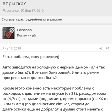
впрыска?
А
Д
Lorenso
Янв 17, 2019
в
а
Системы с распределённым впрыском
т
т
о
а
р
н
Lorenso
т
а
Постоянный
е
ч
м
а
ы
л
Янв 17, 2019
#1
а
Есть проблема, ищу решение))
Авто заводится на холодную с черным дымом (или так
должно быть?). Всё-таки 5литровый. Или это режим
прогрева так и должен быть?
Кроме этого конечно есть некоторые проблемы с
расходом, с давлением на впуске (от 38), расходомером
от (4,7г/с), зондами (подвисает), время впрыска (на ХХ от
3,8м.с) и т.д (по диагностике elm327, старом до
диагностики ещё не добрался))) думаю стоит начать с