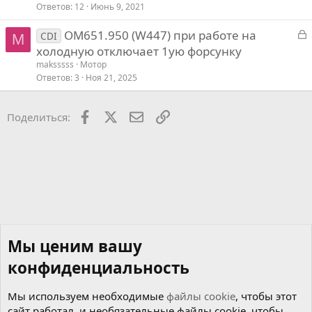
Ответов
12
Июнь 9, 2021
З
ОМ651.950 (W447) при работе на
CDI
M
а
холодную отключает 1ую форсунку
к
maksssss
Мотор
р
Ответов
3
Ноя 21, 2025
т
Facebook
X
Почта
Ссылкой
Поделиться:
Мы ценим вашу
конфиденциальность
Мы используем необходимые
файлы cookie
, чтобы этот
сайт работал, и необязательные файлы cookie, чтобы