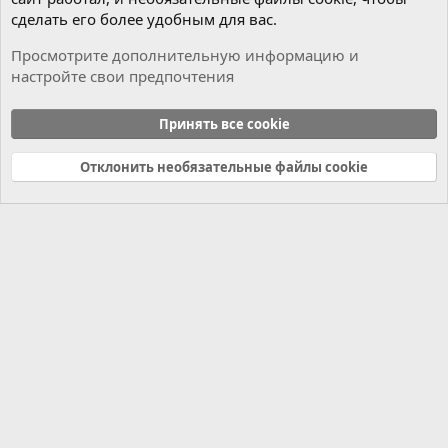
сделать его более удобным для вас.
Просмотрите дополнительную информацию и
настройте свои предпочтения
Мотор
Принять все cookie
Cookies
Russian (RU)
Отклонить необязательные файлы cookie
Связь с нами
Условия и правила
Политика конфиденциальности
Справка
Главная
R
S
S