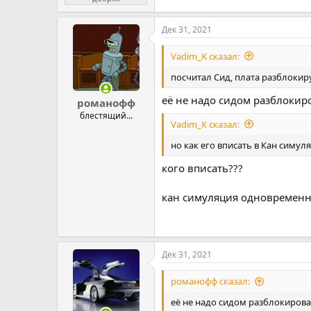
Дек 31, 2021
Vadim_K сказал:
посчитал Сид, плата разблокиру
её не надо сидом разблокиро
романофф
блестящий...
Vadim_K сказал:
но как его вписать в Кан симу
кого вписать???
кан симуляция одновременн
Дек 31, 2021
романофф сказал:
её не надо сидом разблокироват