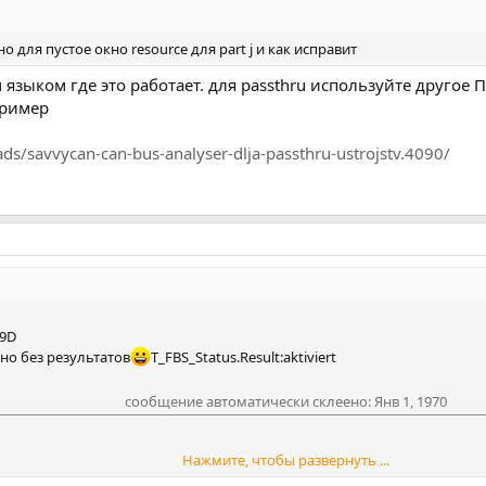
о для пустое окно resource для part j и как исправит
 языком где это работает. для passthru используйте другое
пример
ds/savvycan-can-bus-analyser-dlja-passthru-ustrojstv.4090/
 9D
но без результатов
T_FBS_Status.Result:aktiviert
сообщение автоматически склеено:
Янв 1, 1970
Нажмите, чтобы развернуть ...