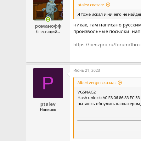
ptalev сказал:
Я тоже искал и ничего не найден
никак, там написано русским
романофф
произвольные посылки. на
блестящий...
https://benzpro.ru/forum/threa
Июнь 21, 2023
P
Albertvergin сказал:
VGSNAG2
Hash unlock: A0 E8 06 86 83 FC 53
ptalev
пытаюсь обнулить канхакером,
Новичок
может есть какие то нюансы