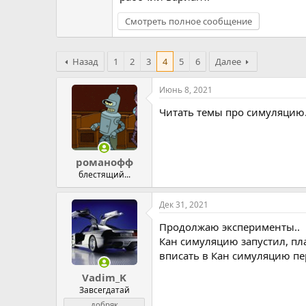
Смотреть полное сообщение
Назад
1
2
3
4
5
6
Далее
Июнь 8, 2021
Читать темы про симуляцию.
романофф
блестящий...
Дек 31, 2021
Продолжаю эксперименты..
Кан симуляцию запустил, плат
вписать в Кан симуляцию пе
Vadim_K
Завсегдатай
добряк