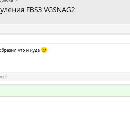
оробка
нуления FBS3 VGSNAG2
образил что и куда
угие