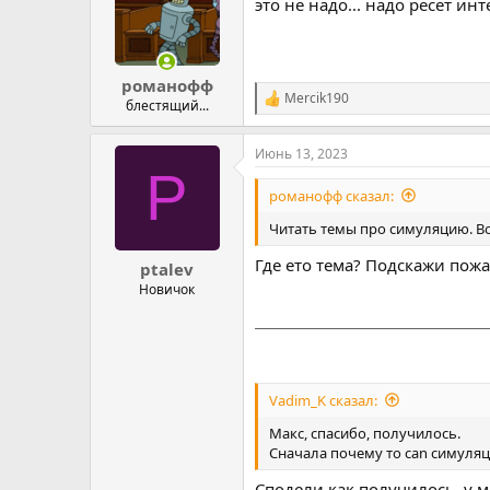
это не надо... надо ресет ин
романофф
Mercik190
Р
блестящий...
е
а
Июнь 13, 2023
к
P
ц
и
романофф сказал:
и
:
Читать темы про симуляцию. Во
Где ето тема? Подскажи пожа
ptalev
Новичок
Vadim_K сказал:
Макс, спасибо, получилось.
Сначала почему то can симуляци
Сподели как получилось, у м