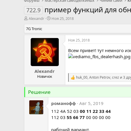
Форумы
Мастерская самоделкиных
Чиним сами
К
пример функций для об
722.9
А
Д
Alexandr
Ноя 25, 2018
в
а
7G Tronic
т
т
о
а
р
н
Ноя 25, 2018
т
а
е
ч
Всем привет! тут немного из
м
а
ы
л
а
Alexandr
Новичок
huk_00
,
Anton Petrov
,
crez
и 3 др
Р
е
а
Решение
к
ц
и
романофф
Авг 5, 2019
и
112 4А 52 03
00 11 22 33 44
:
112 03
55 66 77
00 00 00 00
рабочий вариант.