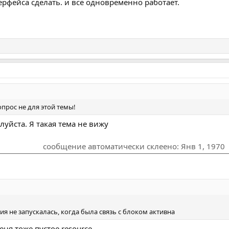
терфейса сделать. и всё одновременно работает.
прос не для этой темы!
луйста. Я такая тема не вижу
сообщение автоматически склеено:
Янв 1, 1970
я не запускалась, когда была связь с блоком активна
еня тоже пустое resource