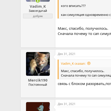
кого вписать???
Vadim_K
Завсегдатай
кан симуляция одновременно с
добряк
Макс, спасибо, получилось.
Сначала почему то can симул
Дек 31, 2021
Vadim_K сказал:
Макс, спасибо, получилось.
Сначала почему то can симуляци
Mercik190
связь с блоком разорвать,п
Постоянный
Дек 31, 2021