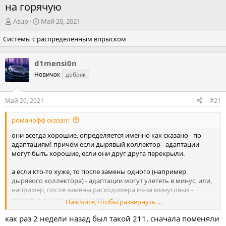
на горячую
А
Д
Asup
Май 20, 2021
в
а
Системы с распределённым впрыском
т
т
о
а
р
н
d1mensi0n
т
а
Новичок
е
ч
добряк
м
а
ы
л
Май 20, 2021
#21
а
романофф сказал:
они всегда хорошие. определяется именно как сказано - по
адаптациям! причём если дырявый коллектор - адаптации
могут быть хорошие, если они друг друга перекрыли.
а если кто-то хуже, то после замены одного (например
дырявого коллектора) - адаптации могут улететь в минус, или,
например, после замены расходомера из-за минусовых -
вылететь в плюс из-за коллектора.
Нажмите, чтобы развернуть ...
расходомер как правило не даёт не равномерной работы.
как раз 2 недели назад был такой 211, сначала поменяли