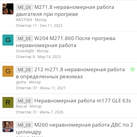
M271.8 неравномерная работа
Verdana
ME_DE
двигателя при прогреве
WEST069
Мотор
Ответов
11
Сен 11, 2023
W204 M271.860 После прогрева
ME_DE
G
неравномерная работа
Greenlight
Мотор
Ответов
8
Мар 14, 2023
Р
212 m271.8 неравномерная работа
ME_DE
G
е
в определенных режимах
gesha
Мотор
е
Ответов
37
Июнь 11, 2021
Неравномерная работа m177 GLE 63s
о
ME_DE
R
Rascal
Мотор
Ответов
31
Июль 7, 2026
M260 неравномерная работа ДВС по 2
ME_DE
цилиндру