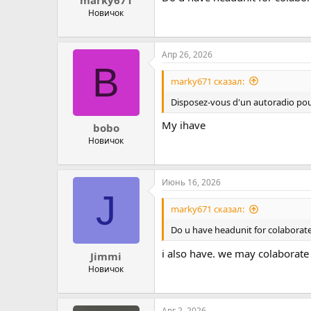
Новичок
Апр 26, 2026
B
marky671 сказал:
Disposez-vous d'un autoradio pour
My ihave
bobo
Новичок
Июнь 16, 2026
J
marky671 сказал:
Do u have headunit for colaborat
i also have. we may colaborate
Jimmi
Новичок
Авг 2, 2026