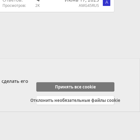
A
Просмотров
2K
AMG45RUS
 сделать его
Принять все cookie
Отклонить необязательные файлы cookie
Политика конфиденциальности
Справка
Главная
R
S
S