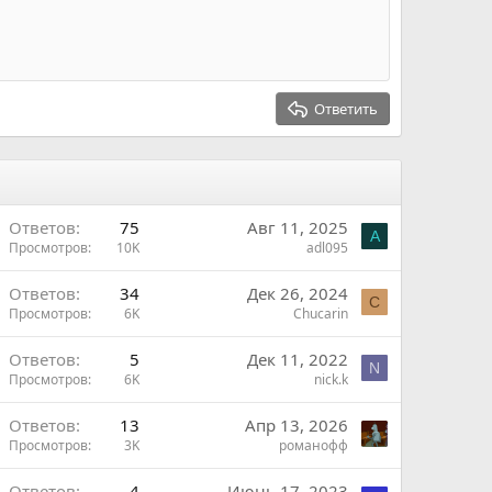
Ответить
Ответов
75
Авг 11, 2025
A
Просмотров
10K
adl095
Ответов
34
Дек 26, 2024
C
Просмотров
6K
Chucarin
Ответов
5
Дек 11, 2022
N
Просмотров
6K
nick.k
ш
Ответов
13
Апр 13, 2026
Просмотров
3K
романофф
н
Ответов
4
Июнь 17, 2023