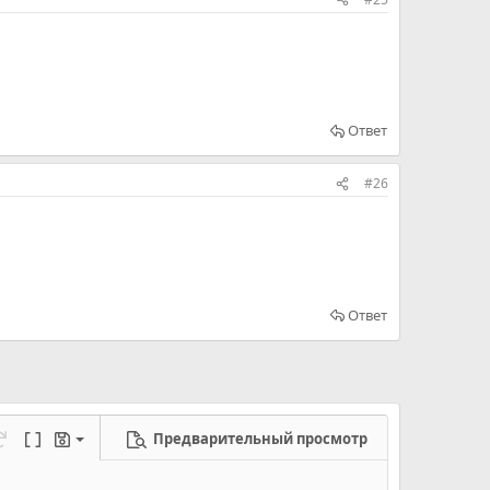
Ответ
#26
Ответ
Предварительный просмотр
ерновик
режим...
а
еределать
Переключить BB код
Черновики
новик