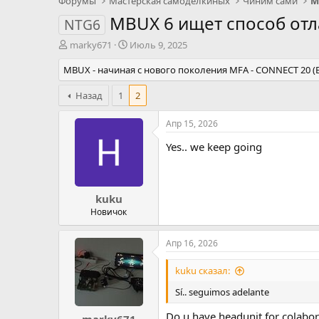
Форумы
Мастерская самоделкиных
Чиним сами
М
MBUX 6 ищет способ отла
NTG6
А
Д
marky671
Июль 9, 2025
в
а
MBUX - начиная с нового поколения MFA - CONNECT 20 
т
т
о
а
р
Назад
1
н
2
т
а
е
ч
Апр 15, 2026
м
а
Yes.. we keep going
ы
л
а
kuku
Новичок
Апр 16, 2026
kuku сказал:
Sí.. seguimos adelante
Do u have headunit for colabor
marky671