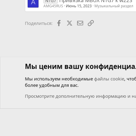
Привязка MBUX NTG7 к w223
NTG7
A
AMG45RUS
Июнь 15, 2023
Музыкальный раздел
Facebook
X
Почта
Ссылкой
Поделиться:
Мы ценим вашу конфиденциа
Мы используем необходимые
файлы cookie
, что
более удобным для вас.
Форумы
Мастерская самоделкиных
Чиним сами
М
Просмотрите дополнительную информацию и на
Cookies
Russian (RU)