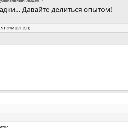
узыкальный раздел
дки... Давайте делиться опытом!
(ENTRY/MID/HIGH)
ate?