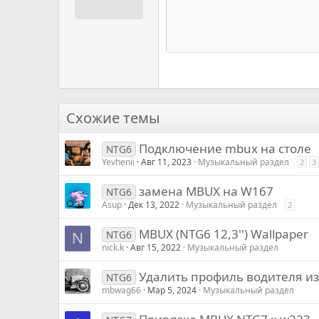
12
Book Antiqua
15
Courier New
18
Georgia
22
Tahoma
26
Times New Roman
Схожие темы
Trebuchet MS
Подключение mbux на столе
Verdana
NTG6
Yevhenii
Авг 11, 2023
Музыкальный раздел
2
3
замена MBUX на W167
NTG6
Asup
Дек 13, 2022
Музыкальный раздел
2
MBUX (NTG6 12,3'') Wallpaper
NTG6
N
nick.k
Авг 15, 2022
Музыкальный раздел
Удалить профиль водителя и
NTG6
mbwag66
Мар 5, 2024
Музыкальный раздел