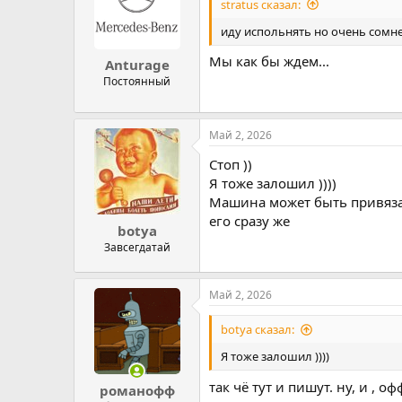
stratus сказал:
иду испольнять но очень сомне
Мы как бы ждем...
Anturage
Постоянный
Май 2, 2026
Стоп ))
Я тоже залошил ))))
Машина может быть привязан
его сразу же
botya
Завсегдатай
Май 2, 2026
botya сказал:
Я тоже залошил ))))
так чё тут и пишут. ну, и , 
романофф