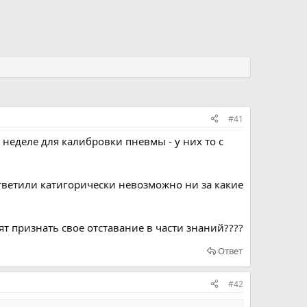
#41
неделе для калибровки пневмы - у них то с
ответили катигорически невозможно ни за какие
ят признать свое отставание в части знаний????
Ответ
#42