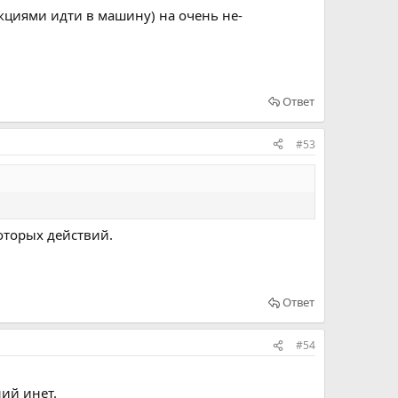
укциями идти в машину) на очень не-
Ответ
#53
которых действий.
Ответ
#54
ний инет.