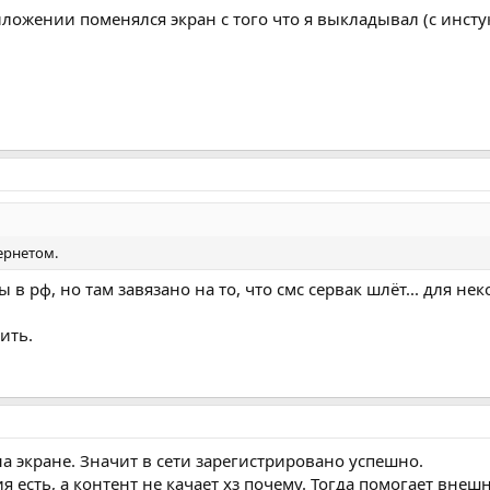
риложении поменялся экран с того что я выкладывал (с инст
ернетом.
 в рф, но там завязано на то, что смс сервак шлёт... для не
ить.
 на экране. Значит в сети зарегистрировано успешно.
я есть, а контент не качает хз почему. Тогда помогает внеш