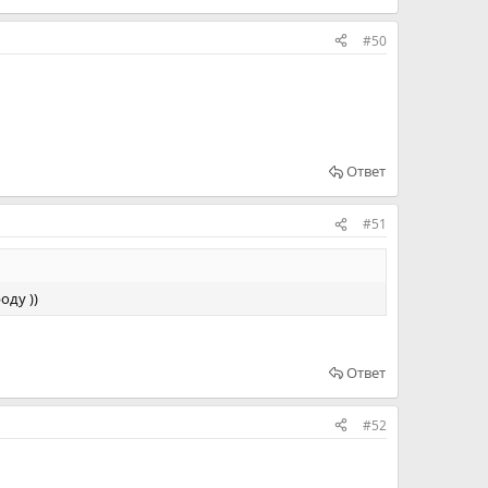
#50
Ответ
#51
оду ))
Ответ
#52