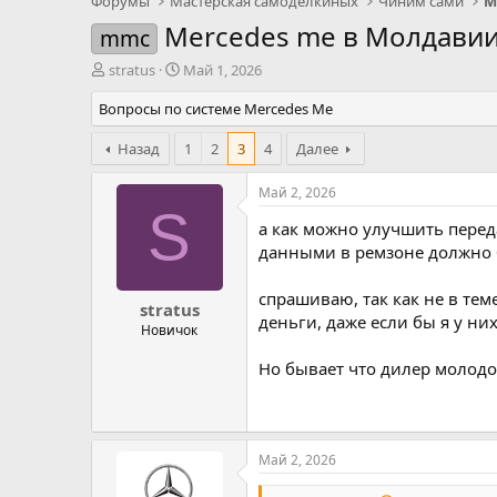
Форумы
Мастерская самоделкиных
Чиним сами
М
Mercedes me в Молдави
mmc
А
Д
stratus
Май 1, 2026
в
а
Вопросы по системе Mercedes Me
т
т
о
а
р
Назад
н
1
2
3
4
Далее
т
а
е
ч
Май 2, 2026
м
а
S
а как можно улучшить перед
ы
л
а
данными в ремзоне должно 
спрашиваю, так как не в тем
stratus
деньги, даже если бы я у ни
Новичок
Но бывает что дилер молодой
Май 2, 2026