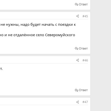
Ответ
#45
 не нужны, надо будет начать с поездки к
но и не отдалённое село Северомуйского
Ответ
#46
т.
Ответ
#47