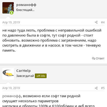
романофф
блестящий...
Апр 19, 2019
#4
не надо туда лезть, проблема с неправильной ошибкой
по давлению была в софте, тут софт родной - стоит
обновить. возможно проблема с загрязнением, надо
смотреть в движении и в насосе. в том числе - теневую
память.
Ответ
CarHelp
Завсегдатай
off-life
Апр 19, 2019
#5
романофф
, возможно если софт там родной
смущает несколько параметров
нагрузка и обороты 100% и 6100об/мин и акб всего