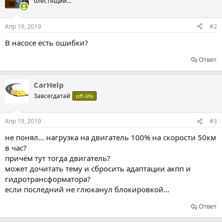
блестящий...
Апр 19, 2019
#2
В насосе есть ошибки?
Ответ
CarHelp
Завсегдатай
off-life
Апр 19, 2019
#3
не понял... нагрузка на двигатель 100% на скорости 50км
в час?
причём тут тогда двигатель?
может дочитать тему и сбросить адаптации акпп и
гидротрансформатора?
если последний не глюканул блокировкой...
Ответ