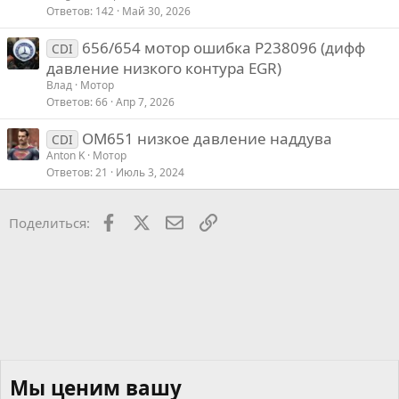
Ответов
142
Май 30, 2026
656/654 мотор ошибка P238096 (дифф
CDI
давление низкого контура EGR)
Влад
Мотор
Ответов
66
Апр 7, 2026
OM651 низкое давление наддува
CDI
Anton K
Мотор
Ответов
21
Июль 3, 2024
Facebook
X
Почта
Ссылкой
Поделиться:
Мы ценим вашу