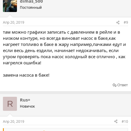
dimas_500
Постоянный
Апр 20, 2019
#9
там можно графики записать с давлением в рейле и в
низком контуре, но всегда виноват насос в баке,как
нагреет топливо в баке в жару например,пачками едут и
если весь день ездили, начинает недокачивать, если
утром проверять пока насос холодный все отлично , как
нагрелся ошибка!
замена насоса в баке!
Ответ
Rus+
R
Новичок
Апр 20, 2019
#10