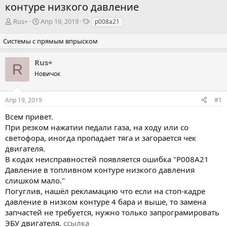
контуре низкого давление
А
Д
Т
Rus+
Апр 19, 2019
p008a21
в
а
э
т
т
г
Системы с прямым впрыском
о
а
и
р
н
Rus+
R
т
а
Новичок
е
ч
м
а
ы
л
Апр 19, 2019
#1
а
Всем привет.
При резком нажатии педали газа, на ходу или со
светофора, иногда пропадает тяга и загорается чек
двигателя.
В кодах неисправностей появляется ошибка "P008A21
Давление в топливном контуре низкого давления
слишком мало."
Погуглив, нашёл рекламацию что если на стоп-кадре
давление в низком контуре 4 бара и выше, то замена
запчастей не требуется, нужно только запрограмировать
ЭБУ двигателя.
ссылка