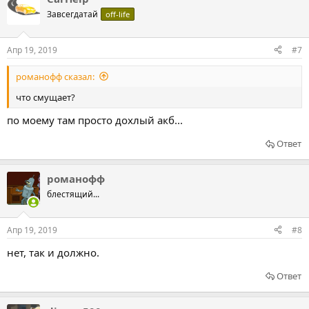
Завсегдатай
off-life
Апр 19, 2019
#7
романофф сказал:
что смущает?
по моему там просто дохлый акб...
Ответ
романофф
блестящий...
Апр 19, 2019
#8
нет, так и должно.
Ответ