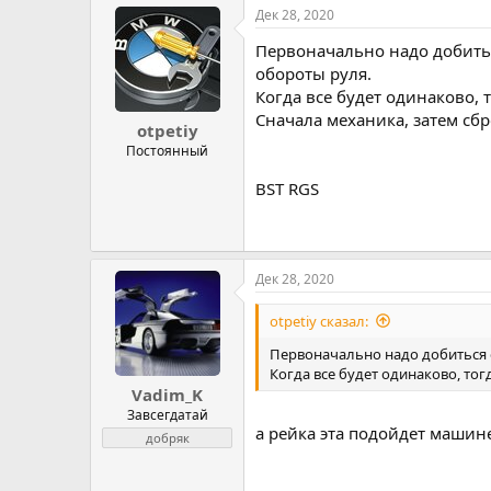
Дек 28, 2020
Первоначально надо добитьс
обороты руля.
Когда все будет одинаково, 
Сначала механика, затем сбр
otpetiy
Постоянный
BST RGS
Дек 28, 2020
otpetiy сказал:
Первоначально надо добиться о
Когда все будет одинаково, тог
Vadim_K
Завсегдатай
а рейка эта подойдет машине
добряк