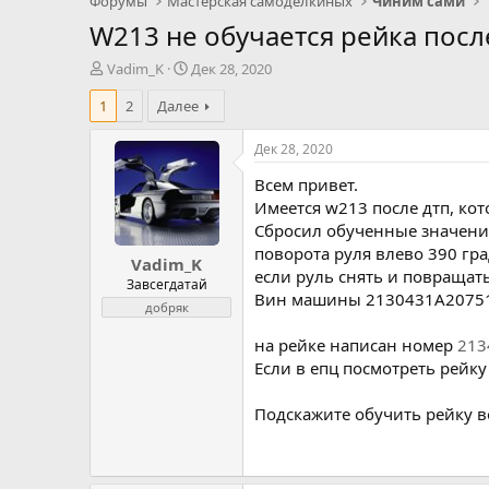
Форумы
Мастерская самоделкиных
Чиним сами
W213 не обучается рейка посл
А
Д
Vadim_K
Дек 28, 2020
в
а
1
2
Далее
т
т
о
а
р
н
Дек 28, 2020
т
а
Всем привет.
е
ч
м
а
Имеется w213 после дтп, ко
ы
л
Сбросил обученные значения
а
поворота руля влево 390 гр
Vadim_K
если руль снять и повращат
Завсегдатай
Вин машины 2130431A2075
добряк
на рейке написан номер
213
Если в епц посмотреть рейку 
Подскажите обучить рейку в