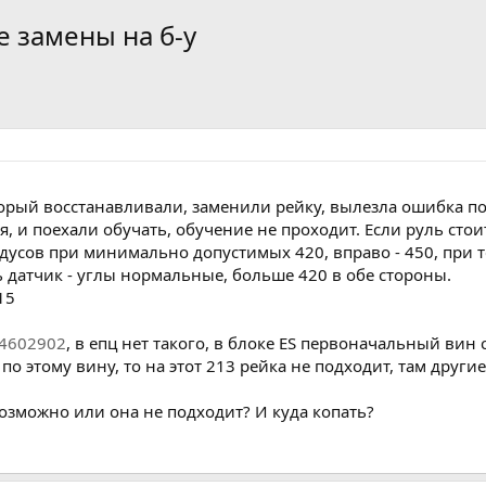
е замены на б-у
торый восстанавливали, заменили рейку, вылезла ошибка 
, и поехали обучать, обучение не проходит. Если руль сто
адусов при минимально допустимых 420, вправо - 450, при
ь датчик - углы нормальные, больше 420 в обе стороны.
15
4602902
, в епц нет такого, в блоке ES первоначальный вин
по этому вину, то на этот 213 рейка не подходит, там други
озможно или она не подходит? И куда копать?