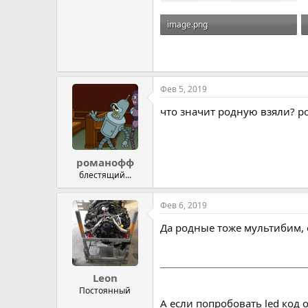
image.png
29.9 KB · Просмотров: 368
Фев 5, 2019
что значит родную взяли? р
романофф
блестящий...
Фев 6, 2019
Да родные тоже мультибим, о
Leon
Постоянный
А если попробовать led код