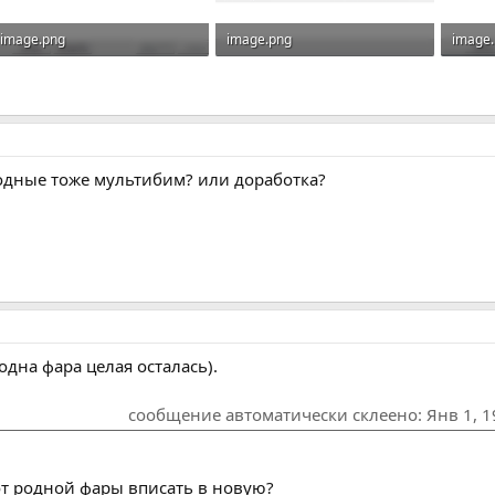
image.png
image.png
image
27.5 KB · Просмотров: 301
31.1 KB · Просмотров: 250
27.2 K
одные тоже мультибим? или доработка?
дна фара целая осталась).
сообщение автоматически склеено:
Янв 1, 
 от родной фары вписать в новую?