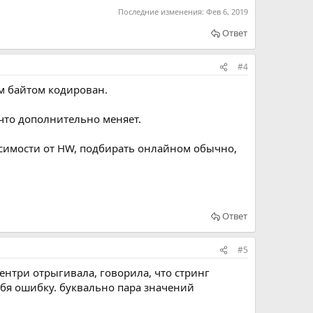
Последние изменения:
Фев 6, 2019
Ответ
#4
м байтом кодирован.
что дополнительно меняет.
исимости от HW, подбирать онлайном обычно,
Ответ
#5
сентри отрыгивала, говорила, что стринг
ебя ошибку. буквально пара значений