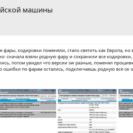
лийской машины
 фары, кодировки поменяли, стало светить как Европа, но
но: сначала взяли родную фару и сохранили все кодировки
ись, потом увидел что версии sw разные, поменял прошивку 
но ошибки по фарам остались, подключаешь родную все ок ош