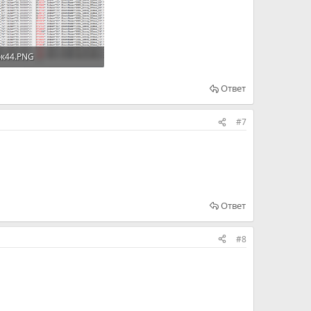
к44.PNG
B · Просмотров: 166
Ответ
#7
Ответ
#8