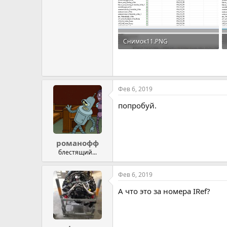
Снимок11.PNG
31.3 KB · Просмотров: 276
Фев 6, 2019
попробуй.
романофф
блестящий...
Фев 6, 2019
А что это за номера IRef?