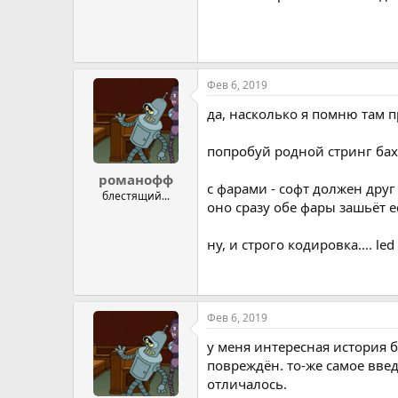
Фев 6, 2019
да, насколько я помню там 
попробуй родной стринг бах
романофф
с фарами - софт должен дру
блестящий...
оно сразу обе фары зашьёт е
ну, и строго кодировка.... led
Фев 6, 2019
у меня интересная история б
повреждён. то-же самое вве
отличалось.