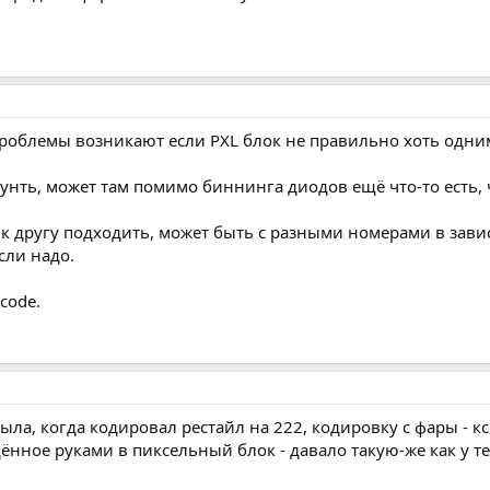
проблемы возникают если PXL блок не правильно хоть одни
унть, может там помимо биннинга диодов ещё что-то есть, 
г к другу подходить, может быть с разными номерами в зав
сли надо.
 code.
ыла, когда кодировал рестайл на 222, кодировку с фары - к
дённое руками в пиксельный блок - давало такую-же как у т