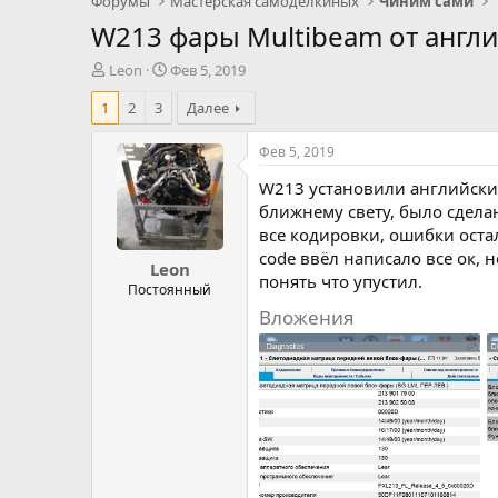
Форумы
Мастерская самоделкиных
Чиним сами
W213 фары Multibeam от анг
А
Д
Leon
Фев 5, 2019
в
а
1
2
3
Далее
т
т
о
а
р
н
Фев 5, 2019
т
а
W213 установили английские
е
ч
м
а
ближнему свету, было сдела
ы
л
все кодировки, ошибки остал
а
code ввёл написало все ок, 
Leon
понять что упустил.
Постоянный
Вложения