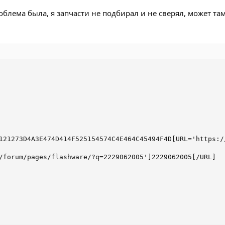
роблема была, я запчасти не подбирал и не сверял, может та
121273D4A3E474D414F525154574C4E464C45494F4D[URL='https:/
/forum/pages/flashware/?q=2229062005']2229062005[/URL]
