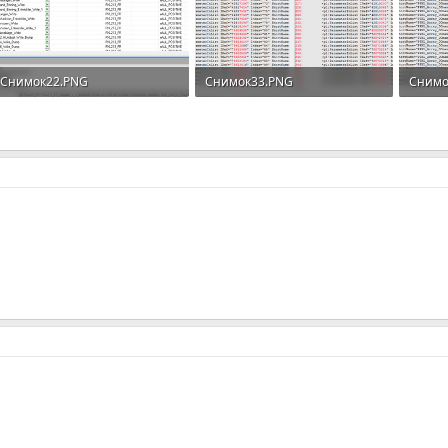
Снимок22.PNG
Снимок33.PNG
Снимо
30.8 KB · Просмотров: 185
28.7 KB · Просмотров: 225
29.6 K