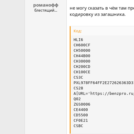
романофф
не могу сказать в чём там п
блестящий...
кодировку из загашника.
Код:
HLI6

CH600CF

CH50000

CH44B00

CH30000

CH200CD

CH100CE

CS3C

PXL978FF64FF2E272626363D3
CS28

A[URL='https://benzpro.ru
Q02

ZGS0006

CE4400

CD5500

CF0E21

CSBC