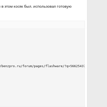
м в этом косяк был. использовал готовую
/benzpro.ru/forum/pages/flashware/?q=5662543739']5662543