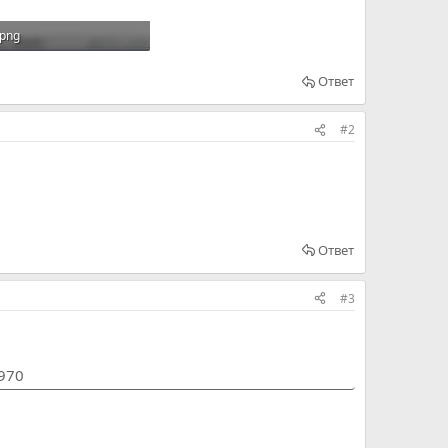
.png
B · Просмотров: 216
Ответ
#2
Ответ
#3
1970