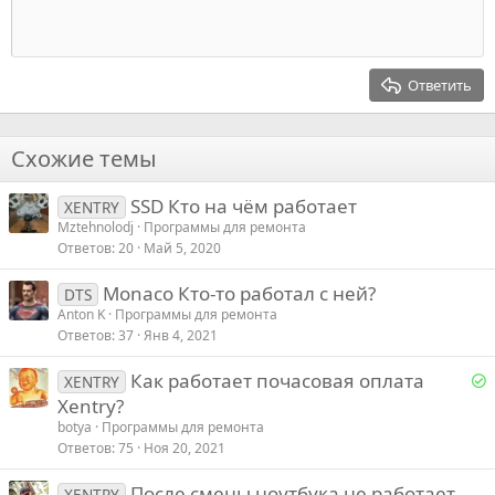
Индент
10
Удалить черновик
Выровнять центр
Заголовок 1
Book Antiqua
Выступ
12
Courier New
Выровнять справа
Заголовок 2
15
Georgia
Выравнивание текста
Ответить
Заголовок 3
18
Tahoma
22
Times New Roman
Схожие темы
26
Trebuchet MS
SSD Кто на чём работает
Verdana
XENTRY
Mztehnolodj
Программы для ремонта
Ответов
20
Май 5, 2020
Monaco Кто-то работал с ней?
DTS
Anton K
Программы для ремонта
Ответов
37
Янв 4, 2021
Р
Как работает почасовая оплата
XENTRY
е
Xentry?
botya
Программы для ремонта
е
Ответов
75
Ноя 20, 2021
После смены ноутбука не работает
о
XENTRY