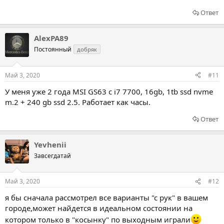
Ответ
AlexPA89
Постоянный
добряк
Май 3, 2020
#11
У меня уже 2 года MSI GS63 c i7 7700, 16gb, 1tb ssd nvme
m.2 + 240 gb ssd 2.5. Работает как часы.
Ответ
Yevhenii
Завсегдатай
Май 3, 2020
#12
я бы сначала рассмотрел все варианты "с рук" в вашем
городе,может найдется в идеальном состоянии на
котором только в "косынку" по выходным играли