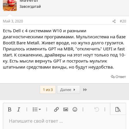
Завсегдатай
Май 3, 2020
#20
Есть Dell с 4 системами W10 и разными
диагностическими программами. Мультисистема на базе
BootIt Bare Metall. Живет вроде, но жутко долго грузится.
Пришлось изменить GPT на MBR, "отключить" UEFI и fast
start. К сожалению, драйверы на этот ноут только под 10-
ку. Есть мысли вернуть GPT и построить мультик
штатными средствами винды, но будут неудобства.
Ответ
Последний
1 из 3
Далее
Нумерованный список
Жирный
Курсив
Расширенный режим...
Список
Расширенный режим...
Вставить ссылку
Вставить изображение
Смайлы
Расширенный режим...
Отмена
Расширенный
Предв
Список
Напишите свой ответ ...
Выровнять слева
9
Нормальный
Сохранить черновик
Оффтопик
Arial
Размер шрифта
Выравнивание
Цитата
Переделать
Медиа
Переключить BB код
Цвет текста
Формат параграфа
Вставить таблицу
Удалить форматирование
Семейство шрифтов
Вставить горизонтальную линию
Черновики
Перечёркнутый
Спойлер
Подчеркивание
Код
Код в строку
Вставить
Построчный спойлер
Встраивание галереи
Запрет индексации