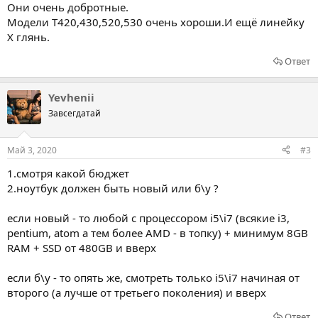
Они очень добротные.
Модели T420,430,520,530 очень хороши.И ещё линейку
X глянь.
Ответ
Yevhenii
Завсегдатай
Май 3, 2020
#3
1.смотря какой бюджет
2.ноутбук должен быть новый или б\у ?
если новый - то любой с процессором i5\i7 (всякие i3,
pentium, atom а тем более AMD - в топку) + минимум 8GB
RAM + SSD от 480GB и вверх
если б\у - то опять же, смотреть только i5\i7 начиная от
второго (а лучше от третьего поколения) и вверх
Ответ