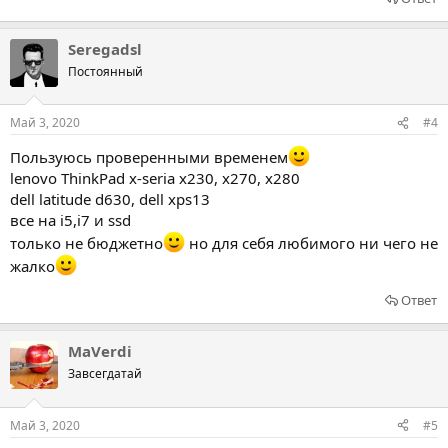
Seregadsl
Постоянный
Май 3, 2020
#4
Пользуюсь проверенными временем
lenovo ThinkPad x-seria x230, x270, x280
dell latitude d630, dell xps13
все на i5,i7 и ssd
только не бюджетно
но для себя любимого ни чего не
жалко
Ответ
MaVerdi
Завсегдатай
Май 3, 2020
#5