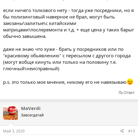
если ничего толкового нету - тогда уже посредники, но я
бы полизинговый наверное не брал, могут быть
заюзаны\залитые\с китайскими
матрицами\послеремонта и т.д. + еще цена у таких барыг
обычно завышена.
даже не знаю что хуже - брать у посредников или по
"красивому обьявлению" с пересылом с другого города
(могут вобще кинуть или только на половину т.е.
глючный\неисправный)
p.s. это только мое мнение, никому его не навязываю
Ответ
MaVerdi
Завсегдатай
Май 3, 2020
#13