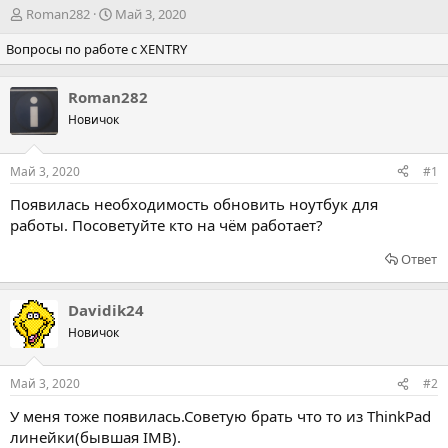
А
Д
Roman282
Май 3, 2020
в
а
Вопросы по работе с XENTRY
т
т
о
а
р
н
Roman282
т
а
Новичок
е
ч
м
а
ы
л
Май 3, 2020
#1
а
Появилась необходимость обновить ноутбук для
работы. Посоветуйте кто на чём работает?
Ответ
Davidik24
Новичок
Май 3, 2020
#2
У меня тоже появилась.Советую брать что то из ThinkPad
линейки(бывшая IMB).