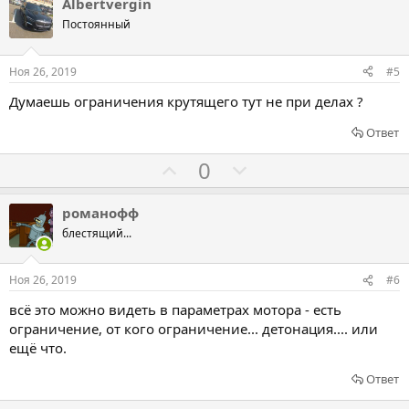
л
л
Albertvergin
т
о
о
Постоянный
и
с
с
в
о
о
Ноя 26, 2019
#5
в
в
Думаешь ограничения крутящего тут не при делах ?
а
а
т
т
Ответ
ь
ь
Г
Г
0
з
п
о
о
а
р
л
л
романофф
о
о
о
блестящий...
т
с
с
и
о
о
Ноя 26, 2019
#6
в
в
в
всё это можно видеть в параметрах мотора - есть
а
а
ограничение, от кого ограничение... детонация.... или
т
т
ещё что.
ь
ь
Ответ
з
п