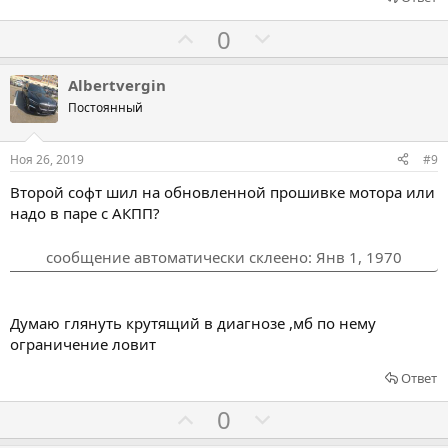
ь
ь
з
п
Г
Г
0
а
р
о
о
о
л
л
Albertvergin
т
о
о
Постоянный
и
с
с
в
о
о
Ноя 26, 2019
#9
в
в
Второй софт шил на обновленной прошивке мотора или
а
а
надо в паре с АКПП?
т
т
ь
ь
сообщение автоматически склеено:
Янв 1, 1970
з
п
а
р
о
Думаю глянуть крутящий в диагнозе ,мб по нему
т
ограничение ловит
и
Ответ
в
Г
Г
0
о
о