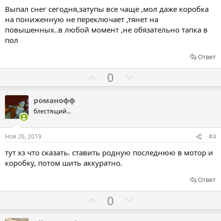
в
в
Выпал снег сегодня,затупы все чаще ,мол даже коробка
а
а
на пониженную не переключает ,тянет на
т
т
повышенных..в любой момент ,не обязательно тапка в
ь
ь
пол
з
п
Ответ
а
р
о
Г
Г
0
т
о
о
и
л
л
романофф
в
о
о
блестящий...
с
с
о
о
Ноя 26, 2019
#4
в
в
тут хз что сказать. ставить родную последнюю в мотор и
а
а
коробку, потом шить аккуратно.
т
т
ь
ь
Ответ
з
п
Г
Г
0
а
р
о
о
о