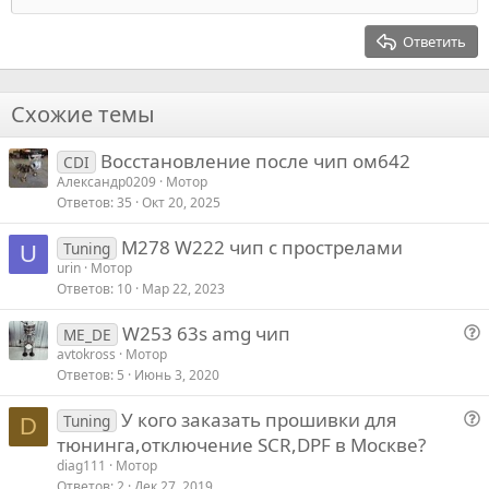
Заголовок 2
з
п
15
Georgia
Выравнивание текста
Ответить
а
р
Заголовок 3
18
Tahoma
о
22
Times New Roman
т
Схожие темы
и
26
Trebuchet MS
в
Восстановление после чип ом642
Verdana
CDI
Александр0209
Мотор
Ответов
35
Окт 20, 2025
M278 W222 чип с прострелами
Tuning
U
urin
Мотор
Ответов
10
Мар 22, 2023
W253 63s amg чип
ME_DE
о
avtokross
Мотор
Ответов
5
Июнь 3, 2020
п
р
У кого заказать прошивки для
Tuning
о
D
о
тюнинга,отключение SCR,DPF в Москве?
с
п
diag111
Мотор
р
Ответов
2
Дек 27, 2019