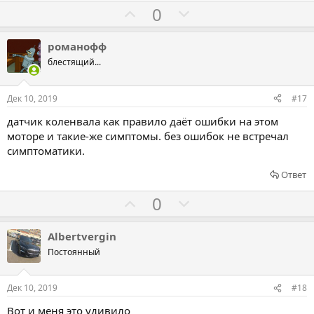
з
п
Г
Г
0
а
р
о
о
о
л
л
романофф
т
о
о
блестящий...
и
с
с
в
о
о
Дек 10, 2019
#17
в
в
датчик коленвала как правило даёт ошибки на этом
а
а
моторе и такие-же симптомы. без ошибок не встречал
т
т
симптоматики.
ь
ь
Ответ
з
п
а
р
Г
Г
0
о
о
о
т
л
л
Albertvergin
и
о
о
Постоянный
в
с
с
о
о
Дек 10, 2019
#18
в
в
Вот и меня это удивило