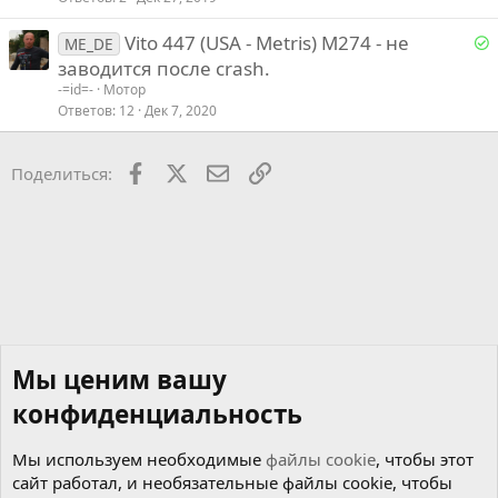
о
Р
Vito 447 (USA - Metris) M274 - не
с
ME_DE
е
заводится после crash.
-=id=-
Мотор
е
Ответов
12
Дек 7, 2020
о
Facebook
X
Почта
Ссылкой
Поделиться:
Мы ценим вашу
конфиденциальность
Мы используем необходимые
файлы cookie
, чтобы этот
сайт работал, и необязательные файлы cookie, чтобы