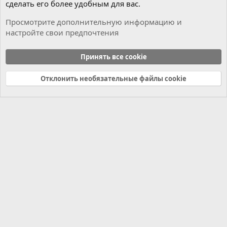
сделать его более удобным для вас.
Просмотрите дополнительную информацию и
настройте свои предпочтения
Мотор
Принять все cookie
Cookies
Russian (RU)
Отклонить необязательные файлы cookie
Связь с нами
Условия и правила
Политика конфиденциальности
Справка
Главная
R
S
S