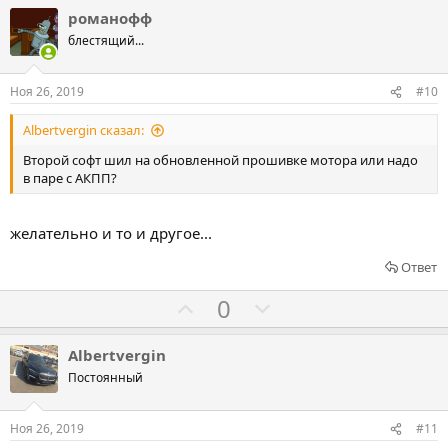
л
л
романофф
о
о
блестящий...
с
с
о
о
Ноя 26, 2019
#10
в
в
Albertvergin сказал:
а
а
т
т
Второй софт шил на обновленной прошивке мотора или надо
в паре с АКПП?
ь
ь
з
п
а
р
желательно и то и другое...
о
Ответ
т
и
Г
Г
0
в
о
о
л
л
Albertvergin
о
о
Постоянный
с
с
о
о
Ноя 26, 2019
#11