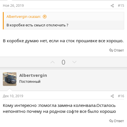
и
о
о
Ноя 26, 2019
#15
в
в
в
Albertvergin сказал:
а
а
т
т
В коробке есть смысл отключать ?
ь
ь
з
п
В коробке думаю нет, если на сток прошивке все хорошо.
а
р
Ответ
о
т
Г
Г
0
и
о
о
в
л
л
Albertvergin
о
о
Постоянный
с
с
о
о
Дек 10, 2019
#16
в
в
Кому интересно :помогла замена коленвала.Осталось
а
а
непонятно почему на родном софте все было хорошо
т
т
ь
ь
Ответ