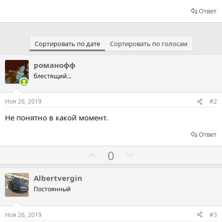
Ответ
Сортировать по дате
Сортировать по голосам
романофф
блестящий...
Ноя 26, 2019
#2
Не понятно в какой момент.
Ответ
Г
Г
0
о
о
л
л
Albertvergin
о
о
Постоянный
с
с
о
о
Ноя 26, 2019
#3