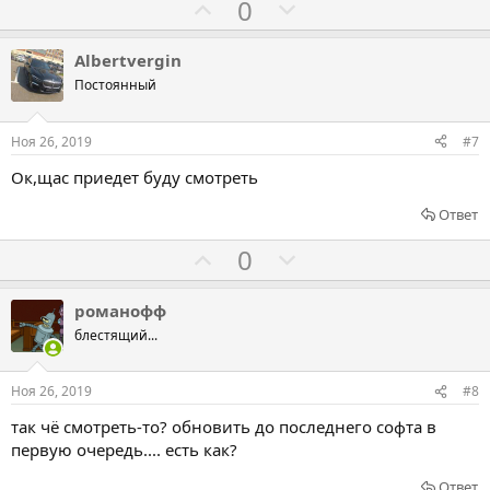
а
р
Г
Г
0
о
о
о
т
л
л
Albertvergin
и
о
о
Постоянный
в
с
с
о
о
Ноя 26, 2019
#7
в
в
Ок,щас приедет буду смотреть
а
а
т
т
Ответ
ь
ь
Г
Г
0
з
п
о
о
а
р
л
л
романофф
о
о
о
блестящий...
т
с
с
и
о
о
Ноя 26, 2019
#8
в
в
в
так чё смотреть-то? обновить до последнего софта в
а
а
первую очередь.... есть как?
т
т
Ответ