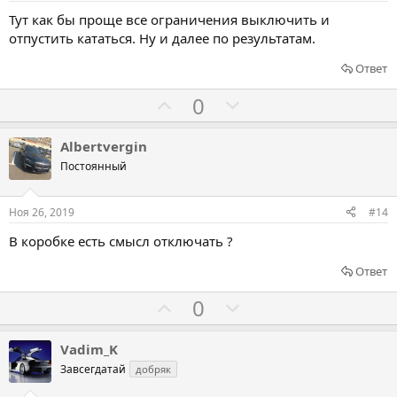
в
в
Тут как бы проще все ограничения выключить и
а
а
отпустить кататься. Ну и далее по результатам.
т
т
ь
ь
Ответ
з
п
Г
Г
0
а
р
о
о
о
л
л
Albertvergin
т
о
о
Постоянный
и
с
с
в
о
о
Ноя 26, 2019
#14
в
в
В коробке есть смысл отключать ?
а
а
т
т
Ответ
ь
ь
Г
Г
0
з
п
о
о
а
р
л
л
Vadim_K
о
о
о
Завсегдатай
добряк
т
с
с