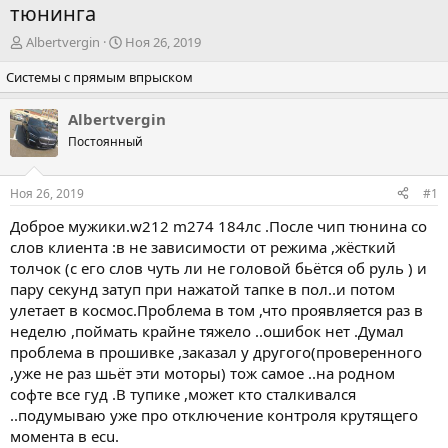
тюнинга
А
Д
Albertvergin
Ноя 26, 2019
в
а
Системы с прямым впрыском
т
т
о
а
р
н
Albertvergin
т
а
Постоянный
е
ч
м
а
ы
л
Ноя 26, 2019
#1
а
Доброе мужики.w212 m274 184лс .После чип тюнина со
слов клиента :в не зависимости от режима ,жёсткий
толчок (с его слов чуть ли не головой бьётся об руль ) и
пару секунд затуп при нажатой тапке в пол..и потом
улетает в космос.Проблема в том ,что проявляется раз в
неделю ,поймать крайне тяжело ..ошибок нет .Думал
проблема в прошивке ,заказал у другого(проверенного
,уже не раз шьёт эти моторы) тож самое ..на родном
софте все гуд .В тупике ,может кто сталкивался
..подумываю уже про отключение контроля крутящего
момента в ecu.