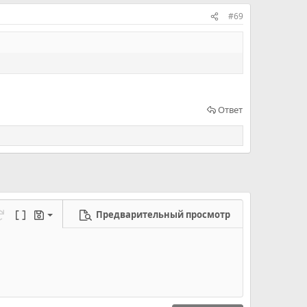
#69
Ответ
Предварительный просмотр
ерновик
режим...
а
еределать
Переключить BB код
Черновики
новик