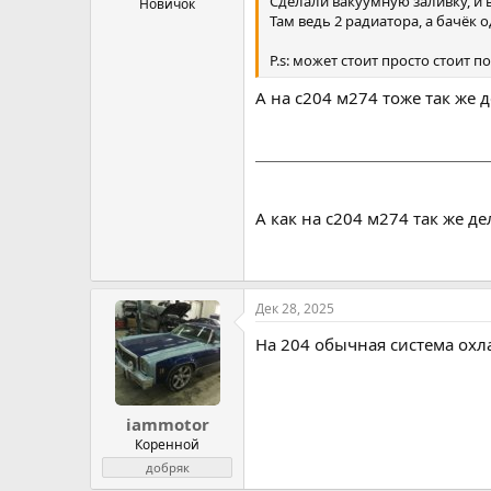
Сделали вакуумную заливку, и 
Новичок
Там ведь 2 радиатора, а бачёк о
P.s: может стоит просто стоит 
А на с204 м274 тоже так же 
А как на с204 м274 так же де
Дек 28, 2025
На 204 обычная система ох
iammotor
Коренной
добряк