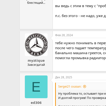
блестящий...
вы ведь с этим в тему с "п
п.с. без этого - не надо, уже 
Фев 28, 2024
тебе нужно понимать в перв
после чего падает температу
банально машина греется, с
помогла промывка радиаторо
myztique
Завсегдатай
Дек 28, 2025
E
Sergei21 сказал:
Ну проблема то, остывает при е
И долгий прогрев! По проверка
ed306