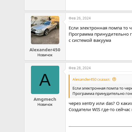
Фев 26, 2024
Если электронная помпа то ч
Программа принудительно го
с системой вакуума
Alexander450
Новичок
Фев 28, 2024
A
Alexander450 сказал:
Если электронная помпа то чер
Программа принудительно гоняе
Amgmech
через xentry или das? О каких
Новичок
Создатели WIS где-то сейчас