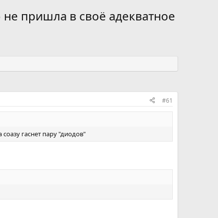
 не пришла в своё адекватное
#61
 соазу гаснет пару "диодов"