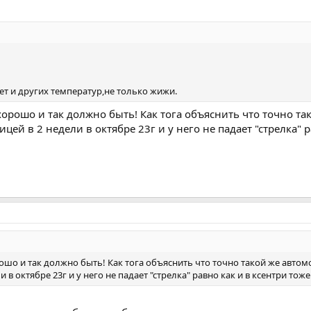
ет и других температур,не только жижи.
хорошо и так должно быть! Как тога объяснить что точно т
цей в 2 недели в октябре 23г и у него не падает "стрелка" р
рошо и так должно быть! Как тога объяснить что точно такой же авто
 в октябре 23г и у него не падает "стрелка" равно как и в ксентри тож