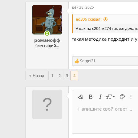
Дек 28, 2025
ed306 сказал:
А как на с204 м274 так же делат
такая методика подходит и у
романофф
блестящий...
Sergei21
Р
е
а
Назад
1
2
3
4
к
ц
и
и
:
9
Удалить форматирование
Жирный
Курсив
Размер шрифт
Цвет тек
Расш
10
Напишите свой ответ ...
Arial
Семейство шрифтов
Вставить горизонтальную 
Спойлер
Перечёркнутый
Код
Подчеркивание
Запрет индек
Код в строку
Построч
Офф
12
Book Antiqua
15
Courier New
18
Georgia