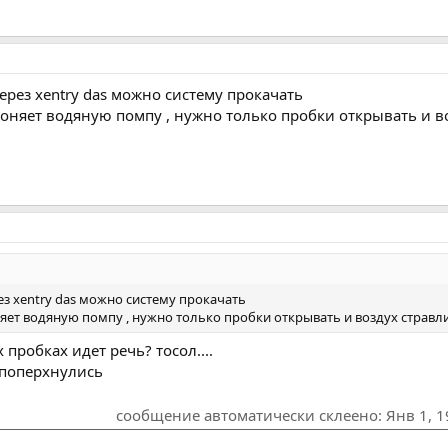
ерез xentry das можно систему прокачать
няет водяную помпу , нужно только пробки открывать и воз
ез xentry das можно систему прокачать
т водяную помпу , нужно только пробки открывать и воздух стравлив
 пробках идет речь? тосол....
 поперхнулись
сообщение автоматически склеено:
Янв 1, 