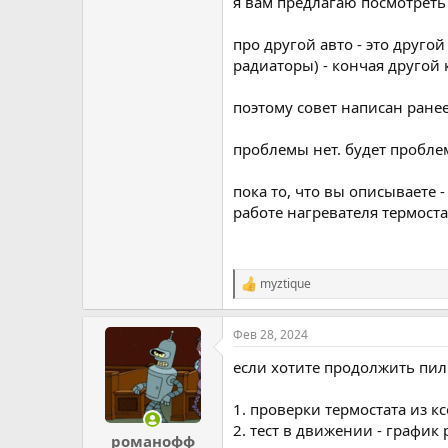
я вам предлагаю посмотреть
про другой авто - это друго
радиаторы) - кончая другой
поэтому совет написан ране
проблемы нет. будет пробле
пока то, что вы описываете
работе нагревателя термостат
myztique
Р
е
а
Фев 28, 2024
к
ц
если хотите продолжить пил
и
и
:
1. проверки термостата из к
2. тест в движении - график
романофф