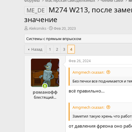
Форумы
Мастерская самоделкиных
Чиним сами
М
M274 W213, после заме
ME_DE
значение
А
Д
Aleksmiks
Фев 20, 2023
в
а
Системы с прямым впрыском
т
т
о
а
р
Назад
1
н
2
3
4
т
а
е
ч
Фев 26, 2024
м
а
ы
л
Amgmech сказал:
а
Без печки все поднимается и те
всё правильно...
романофф
блестящий...
Amgmech сказал:
Заметил такую хрень что работ
от давления фреона оно раб