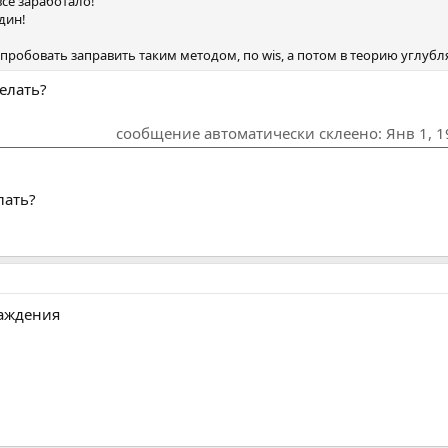
всё заработало!
дин!
попробовать заправить таким методом, по wis, а потом в теорию углубля
делать?
сообщение автоматически склеено:
Янв 1, 
лать?
лаждения