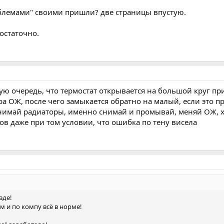
роблемами" своими пришли? две страницы впустую.
достаточно.
ую очередь, что термостат открывается на большой круг п
ра ОЖ, после чего замыкается обратно на малый, если это пр
нимай радиаторы, именно снимай и промывай, меняй ОЖ, х
в даже при том условии, что ошибка по тену висела
зде!
м и по компу всё в норме!