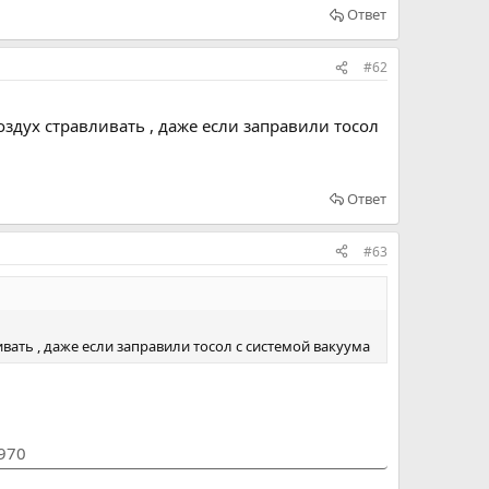
Ответ
#62
дух стравливать , даже если заправили тосол
Ответ
#63
ать , даже если заправили тосол с системой вакуума
1970