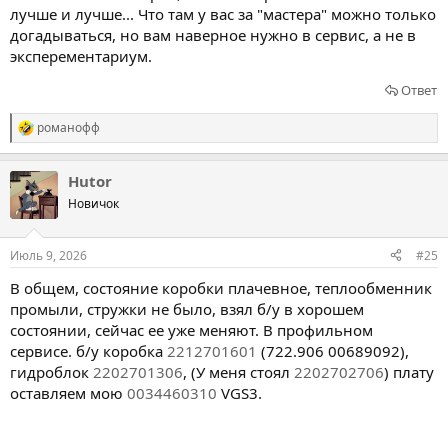
лучше и лучше... Что там у вас за "мастера" можно только
догадываться, но вам наверное нужно в сервис, а не в
эксперементариум.
Ответ
романофф
Р
е
а
Hutor
к
ц
Новичок
и
и
:
Июль 9, 2026
#25
В общем, состояние коробки плачевное, теплообменник
промыли, стружки не было, взял б/у в хорошем
состоянии, сейчас ее уже меняют. В профильном
сервисе. б/у коробка
2212701601
(722.906 00689092),
гидроблок
2202701306
, (У меня стоял
2202702706
) плату
оставляем мою
0034460310
VGS3.