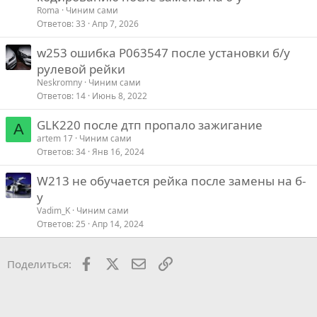
Roma
Чиним сами
е
Ответов
33
Апр 7, 2026
w253 ошибка P063547 после установки б/у
о
рулевой рейки
Neskromny
Чиним сами
Ответов
14
Июнь 8, 2022
GLK220 после дтп пропало зажигание
A
artem 17
Чиним сами
Ответов
34
Янв 16, 2024
W213 не обучается рейка после замены на б-
у
Vadim_K
Чиним сами
Ответов
25
Апр 14, 2024
Facebook
X
Почта
Ссылкой
Поделиться: