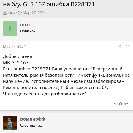
на б/у. GLS 167 ошибка B228B71
А
Д
inco
Мар 17, 2024
в
а
т
т
inco
I
о
а
Новичок
р
н
т
а
е
ч
Мар 17, 2024
#1
м
а
ы
л
Добрый день!
а
MB GLS 167
Есть ошибка B228B71 Блок управления "Реверсивный
натяжитель ремня безопасности" имеет функциональное
нарушение. Иcполнительный механизм заблокирован.
Ремень водителя после ДТП был заменен на б/у.
Что надо сделать для разблокировки?
Ответ
романофф
блестящий...