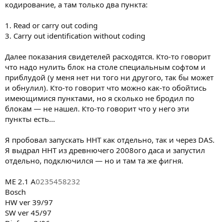
кодирование, а там только два пункта:
1. Read or carry out coding
3. Carry out identification without coding
Далее показания свидетелей расходятся. Кто-то говорит
что надо нулить блок на столе специальным софтом и
приблудой (у меня нет ни того ни другого, так бы может
и обнулил). Кто-то говорит что можно как-то обойтись
имеющимися пунктами, но я сколько не бродил по
блокам — не нашел. Кто-то говорит что у него эти
пункты есть...
Я пробовал запускать HHT как отдельно, так и через DAS.
Я выдрал HHT из древнючего 2008ого даса и запустил
отдельно, подключился — но и там та же фигня.
ME 2.1 A
0235458232
Bosch
HW ver 39/97
SW ver 45/97