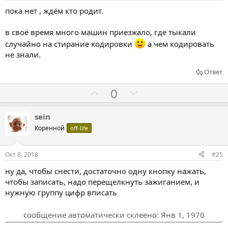
в
в
пока нет , ждём кто родит.
а
а
т
т
в своё время много машин приезжало, где тыкали
ь
ь
случайно на стирание кодировки
a чем кодировать
з
п
не знали.
а
р
Ответ
о
т
Г
Г
0
и
о
о
в
л
л
sein
о
о
Коренной
off-life
с
с
о
о
Окт 8, 2018
#25
в
в
ну да, чтобы снести, достаточно одну кнопку нажать,
а
а
чтобы записать, надо перещелкнуть зажиганием, и
т
т
нужную группу цифр вписать
ь
ь
з
п
сообщение автоматически склеено:
Янв 1, 1970
а
р