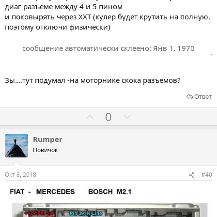
т
т
диаг разъеме между 4 и 5 пином
ь
ь
и поковырять через ХХТ (кулер будет крутить на полную,
з
п
поэтому отключи физически)
а
р
о
сообщение автоматически склеено:
Янв 1, 1970
т
и
Зы....тут подумал -на моторнике скока разъемов?
в
Ответ
Г
Г
0
о
о
л
л
Rumper
о
о
Новичок
с
с
о
о
Окт 8, 2018
#40
в
в
а
а
т
т