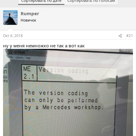
Сортировать по дате
Сортировать по голосам
для HHT есть несколько аргументов, о которых он сам
при запуске с
ничего не говорит.
-?
Rumper
Новичок
— дизельный мотор
-mD
— указать номер кузова, откроется сразу он
-b170
Окт 6, 2018
#21
—...
-wO8154711
ну у меня немножко не так а вот как