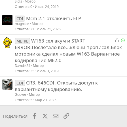
п
Sidis
Мотор
р
Ответов
0
Июль 24, 2019
о
Mcm 2.1 отключить ЕГР
с
CDI
magnitar
Мотор
Ответов
21
Июль 21, 2026
З
Р
W163 сел акум и START
ME_KE
а
е
ERROR.Послетало все...ключи прописал.Блок
к
моторника сделал новым W163 Вариантное
р
е
кодирование МЕ2.0
ы
Davidik24
Мотор
т
о
Ответов
35
Июль 3, 2019
ы
й
CR3. 646CDI. Открыть доступ к
CDI
вариантному кодированию.
Goover
Мотор
Ответов
5
Мар 20, 2025
Facebook
X
Почта
Ссылкой
Поделиться: