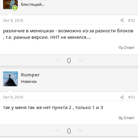
о
о
блестящий...
с
с
о
о
Окт 8, 2018
#32
в
в
различие в менюшках - возможно из-за разности блоков
а
а
, т.е. разные версии. HHТ не менялся....
т
т
ь
ь
Ответ
з
п
Г
Г
0
а
р
о
о
о
л
л
Rumper
т
о
о
Новичок
и
с
с
в
о
о
Окт 8, 2018
#33
в
в
так у меня так же нет пункта 2 , только 1 и 3
а
а
т
т
Ответ
ь
ь
Г
Г
0
з
п
о
о