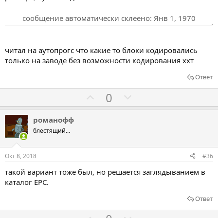
т
т
ь
ь
сообщение автоматически склеено:
Янв 1, 1970
з
п
а
р
о
читал на аутопрогс что какие то блоки кодировались
т
только на заводе без возможности кодирования ххт
и
Ответ
в
Г
Г
0
о
о
л
л
романофф
о
о
блестящий...
с
с
о
о
Окт 8, 2018
#36
в
в
такой вариант тоже был, но решается заглядыванием в
а
а
каталог EPC.
т
т
ь
ь
Ответ
з
п