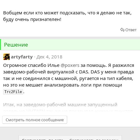
Вобщем если кто может подсказать, что я делаю не так,
буду очень признателен!
Ответ
Решение
artyfarty
Дек 4, 2018
Огромное спасибо Илье
@poxers
за помощь. Я разжился
заведомо-рабочей виртуалкой с DAS. DAS у меня правда
так и не соединился с машиной, ругается на тип кабеля,
но это не мешает анализировать логи при помощи
.
Trc2File
Итак, на заведомо-рабочей машине запущенный
отдельно HHTWIN так же не показывал нужных пунктов.
А через DAS — показывал. Моя теория была в том, что
Смотреть полное сообщение
DAS запускает HHT с аргументами. К счастью, HHTWIN
пишет последние аргументы, с которыми он был
запущен прямо в свой INI-файл. Так было выявлено что