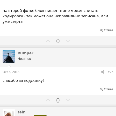
о
т
на второй фотке блок пишет чтоне может считать
кодировку - так может она неправильно записана, или
и
уже стерта
в
Ответ
Г
Г
0
о
о
л
л
Rumper
о
о
Новичок
с
с
о
о
Окт 8, 2018
#26
в
в
спасибо за подсказку!
а
а
т
т
Ответ
ь
ь
Г
Г
0
з
п
о
о
а
р
л
л
sein
о