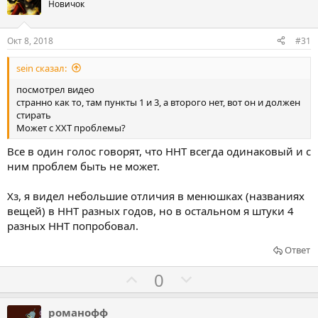
о
о
Новичок
с
с
о
о
Окт 8, 2018
#31
в
в
sein сказал:
а
а
т
т
посмотрел видео
странно как то, там пункты 1 и 3, а второго нет, вот он и должен
ь
ь
стирать
з
п
Может с ХХТ проблемы?
а
р
Все в один голос говорят, что HHT всегда одинаковый и с
о
ним проблем быть не может.
т
и
Хз, я видел небольшие отличия в менюшках (названиях
в
вещей) в HHT разных годов, но в остальном я штуки 4
разных HHT попробовал.
Ответ
Г
Г
0
о
о
л
л
романофф