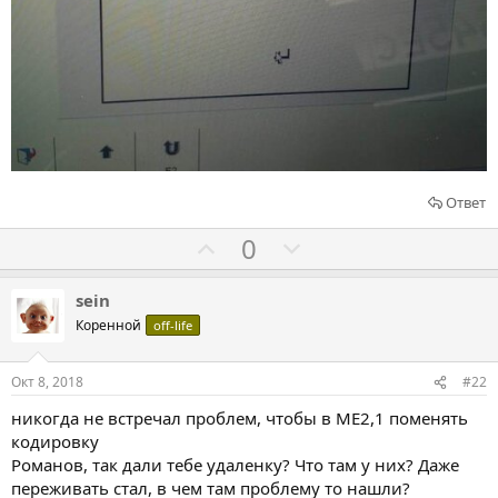
Ответ
Г
Г
0
о
о
л
л
sein
о
о
Коренной
off-life
с
с
о
о
Окт 8, 2018
#22
в
в
никогда не встречал проблем, чтобы в МЕ2,1 поменять
а
а
кодировку
т
т
Романов, так дали тебе удаленку? Что там у них? Даже
ь
ь
переживать стал, в чем там проблему то нашли?