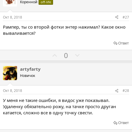
о
о
Коренной
off-life
т
с
с
и
о
о
Окт 8, 2018
#27
в
в
в
Рампер, ты со второй фотки энтер нажимал? Какое окно
а
а
вываливается?
т
т
ь
ь
Ответ
з
п
Г
Г
0
а
р
о
о
о
л
л
artyfarty
т
о
о
Новичок
и
с
с
в
о
о
Окт 8, 2018
#28
в
в
У меня не такие ошибки, я видос уже показывал.
а
а
Удаленку обязательно рожу, на тачке просто друган
т
т
катается, сложно все в одну точку свести.
ь
ь
Ответ
з
п