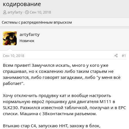
кодирование
А
Д
artyfarty
Сен 10, 2018
в
а
Системы с распределённым впрыском
т
т
о
а
р
н
artyfarty
т
а
Новичок
е
ч
м
а
ы
л
Сен 10, 2018
#1
а
Всем привет! Замучился искать, много у кого уже
спрашивал, но к сожалению либо таким старьем не
занимаются, либо говорят загадками, либо "у меня всё
работает".
Хочу отключить продувку кат и вообще настроить
нормальную евро2 прошивку для двигателя М111 в
SLK230. Разжился известной табличкой, поизучал и в EPC
списки. Машина с 38контактным разъемом.
Втыкаю стар С4, запускаю HHT, захожу в блок,