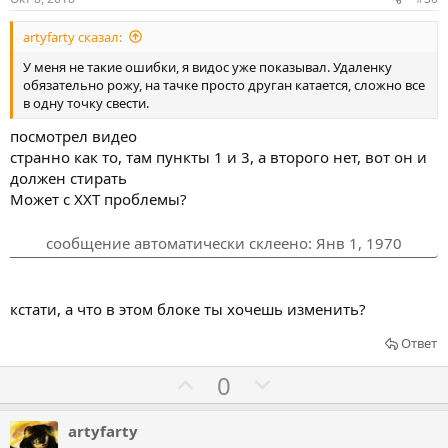
в
в
artyfarty сказал:
а
а
т
т
У меня не такие ошибки, я видос уже показывал. Удаленку
обязательно рожу, на тачке просто друган катается, сложно все
ь
ь
в одну точку свести.
з
п
а
р
посмотрел видео
странно как то, там пункты 1 и 3, а второго нет, вот он и
о
должен стирать
т
Может с ХХТ проблемы?
и
в
сообщение автоматически склеено:
Янв 1, 1970
кстати, а что в этом блоке ты хочешь изменить?
Ответ
Г
Г
0
о
о
л
л
artyfarty