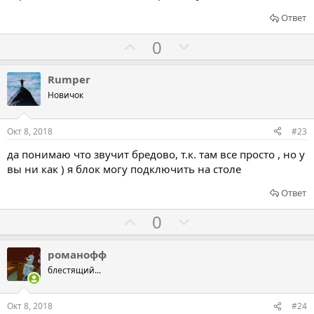
з
п
Ответ
а
р
о
Г
Г
0
т
о
о
и
л
л
Rumper
в
о
о
Новичок
с
с
о
о
Окт 8, 2018
#23
в
в
да понимаю что звучит бредово, т.к. там все просто , но у
а
а
вы ни как ) я блок могу подключить на столе
т
т
ь
ь
Ответ
з
п
Г
Г
0
а
р
о
о
о
л
л
романофф
т
о
о
блестящий...
и
с
с
в
о
о
Окт 8, 2018
#24