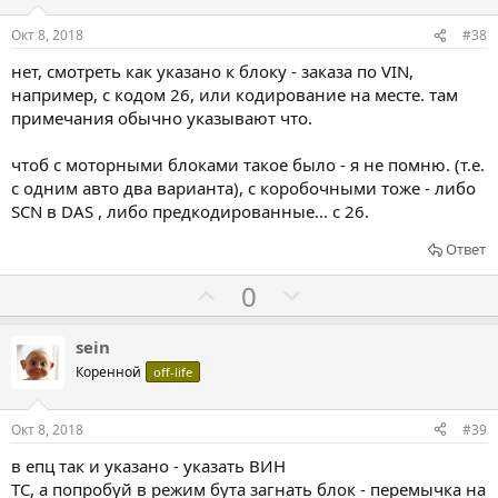
с
с
о
о
Окт 8, 2018
#38
в
в
нет, смотреть как указано к блоку - заказа по VIN,
а
а
например, с кодом 26, или кодирование на месте. там
т
т
примечания обычно указывают что.
ь
ь
з
п
чтоб с моторными блоками такое было - я не помню. (т.е.
а
р
с одним авто два варианта), с коробочными тоже - либо
SCN в DAS , либо предкодированные... с 26.
о
т
Ответ
и
Г
Г
0
в
о
о
л
л
sein
о
о
Коренной
off-life
с
с
о
о
Окт 8, 2018
#39
в
в
в епц так и указано - указать ВИН
а
а
ТС, а попробуй в режим бута загнать блок - перемычка на