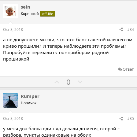
а
р
л
л
sein
о
о
о
Коренной
off-life
т
с
с
и
о
о
Окт 8, 2018
#34
в
в
в
а не допускаете мысли, что этот блок галетой или кессом
а
а
криво прошили? И теперь наблюдаете эти проблемы?
т
т
Попробуйте перезалить тюнприбором родной
ь
ь
прошивкой
з
п
Ответ
а
р
о
Г
Г
0
т
о
о
и
л
л
Rumper
в
о
о
Новичок
с
с
о
о
Окт 8, 2018
#35
в
в
у меня два блока один да делали до меня, второй с
а
а
разбора, пункты одинаковые на обоих