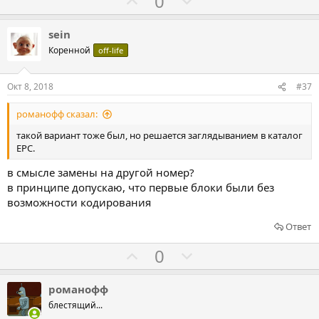
Г
Г
0
а
р
о
о
о
л
л
sein
т
о
о
Коренной
off-life
и
с
с
в
о
о
Окт 8, 2018
#37
в
в
романофф сказал:
а
а
т
т
такой вариант тоже был, но решается заглядыванием в каталог
EPC.
ь
ь
з
п
в смысле замены на другой номер?
а
р
в принципе допускаю, что первые блоки были без
о
возможности кодирования
т
Ответ
и
Г
Г
0
в
о
о
л
л
романофф
о
о
блестящий...