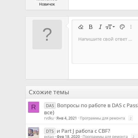
Новичок
9
Удалить форматирование
Жирный
Курсив
Размер шрифт
Цвет тек
Расш
10
Напишите свой ответ ...
Arial
Семейство шрифтов
Вставить горизонтальную 
Спойлер
Перечёркнутый
Код
Подчеркивание
Запрет индек
Код в строку
Построч
Офф
12
Book Antiqua
15
Courier New
18
Georgia
22
Tahoma
26
Times New Roman
Схожие темы
Trebuchet MS
Вопросы по работе в DAS с Pass
Verdana
DAS
R
все)
rvdku
Янв 4, 2021
Программы для ремонта
2
и Part J работа с CBF?
DTS
potao
Фев 18, 2020
Программы для ремонта
2