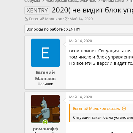
Форумы
Мастерская самоделкиных
Чиним сами
П
2020( не видит блок уп
XENTRY
А
Д
Евгений Мальков
Май 14, 2020
в
а
Вопросы по работе с XENTRY
т
т
о
а
р
н
Май 14, 2020
т
а
всем привет. Ситуация такая
е
ч
м
а
том числе и блок управлени
ы
л
Но все эти 3 версии видят т
а
Евгений
Мальков
Новичок
Май 14, 2020
Евгений Мальков сказал:
Ситуация такая, была установле
романофф