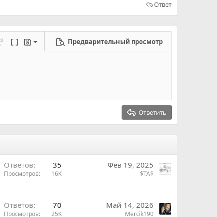
Ответ
Предварительный просмотр
ерновик
режим...
а
еределать
Переключить BB код
Черновики
новик
Ответить
Ответов
35
Фев 19, 2025
Просмотров
16K
$TA$
Ответов
70
Май 14, 2026
Просмотров
25K
Mercik190