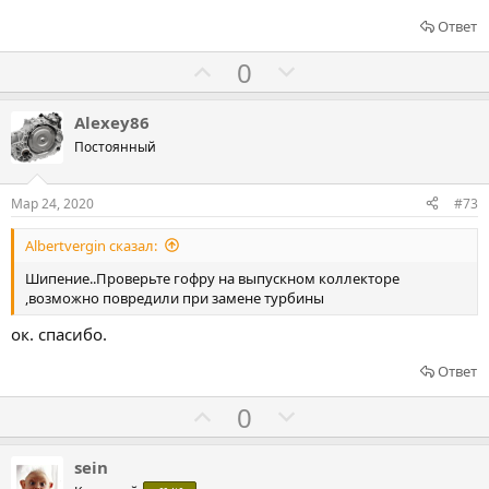
Ответ
Г
Г
0
о
о
л
л
Alexey86
о
о
Постоянный
с
с
о
о
Мар 24, 2020
#73
в
в
Albertvergin сказал:
а
а
т
т
Шипение..Проверьте гофру на выпускном коллекторе
,возможно повредили при замене турбины
ь
ь
з
п
ок. спасибо.
а
р
Ответ
о
т
Г
Г
0
и
о
о
в
л
л
sein