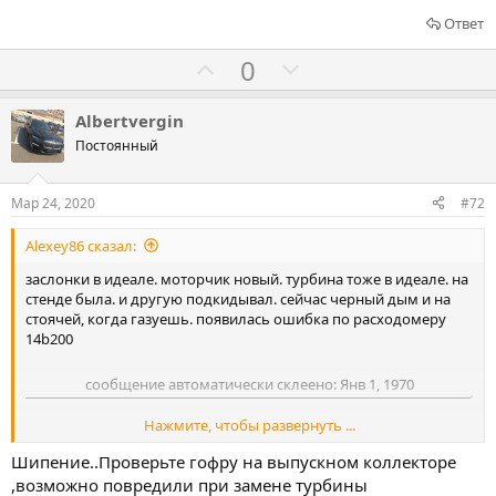
Ответ
Г
Г
0
о
о
л
л
Albertvergin
о
о
Постоянный
с
с
о
о
Мар 24, 2020
#72
в
в
Alexey86 сказал:
а
а
т
т
заслонки в идеале. моторчик новый. турбина тоже в идеале. на
стенде была. и другую подкидывал. сейчас черный дым и на
ь
ь
стоячей, когда газуешь. появилась ошибка по расходомеру
з
п
14b200
а
р
о
сообщение автоматически склеено:
Янв 1, 1970
т
Нажмите, чтобы развернуть ...
и
и при разгоне я слышу шипение, на стоячей его не слышно.
в
Шипение..Проверьте гофру на выпускном коллекторе
,возможно повредили при замене турбины