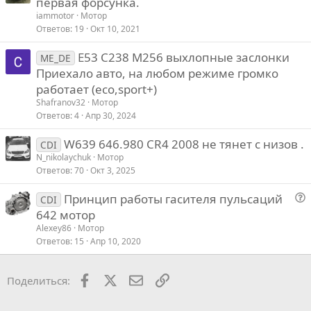
первая форсунка.
iammotor
Мотор
Ответов
19
Окт 10, 2021
E53 C238 M256 выхлопные заслонки
ME_DE
Приехало авто, на любом режиме громко
работает (eco,sport+)
Shafranov32
Мотор
Ответов
4
Апр 30, 2024
W639 646.980 CR4 2008 не тянет с низов .
CDI
N_nikolaychuk
Мотор
Ответов
70
Окт 3, 2025
Принцип работы гасителя пульсаций
CDI
о
642 мотор
п
Alexey86
Мотор
р
Ответов
15
Апр 10, 2020
о
с
Facebook
X
Почта
Ссылкой
Поделиться: