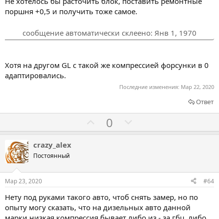
Не хотелось бы расточить блок, поставить ремонтные
поршня +0,5 и получить тоже самое.
сообщение автоматически склеено:
Янв 1, 1970
Хотя на другом GL с такой же компрессией форсунки в 0
адаптировались.
Последние изменения:
Мар 22, 2020
Ответ
Г
Г
0
о
о
л
л
crazy_alex
о
о
Постоянный
с
с
о
о
Мар 23, 2020
#64
в
в
Нету под руками такого авто, чтоб снять замер, но по
а
а
опыту могу сказать, что на дизельных авто данной
т
т
марки низкая компрессия бывает либо из - за гбц, либо