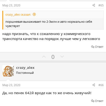
о
о
Мар 23, 2020
#65
в
в
crazy_alex сказал:
а
а
т
т
поршневая выхаживает по 2-3млн и авто нормально себя
чувствует
ь
ь
з
п
надо признать, что к сожалению у коммерческого
а
р
транспорта качество на порядок лучше чем у легкового
о
Ответ
т
и
Г
Г
0
в
о
о
л
л
crazy_alex
о
о
Постоянный
с
с
о
о
Мар 23, 2020
#66
в
в
Да, но пенек 642й вроде как то же очень живучий!
а
а
т
т
Ответ