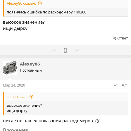
Alexey86 сказал:
а
а
т
т
появилась ошибка по расходомеру 14b200
ь
ь
высокое значение?
з
п
ищи дырку
а
р
Ответ
о
т
Г
Г
0
и
о
о
в
л
л
Alexey86
о
о
Постоянный
с
с
о
о
Мар 24, 2020
#71
в
в
sein сказал:
а
а
т
т
высокое значение?
ищи дырку
ь
ь
з
п
нигде не нашел показания расходомеров. (((
а
р
Вложения