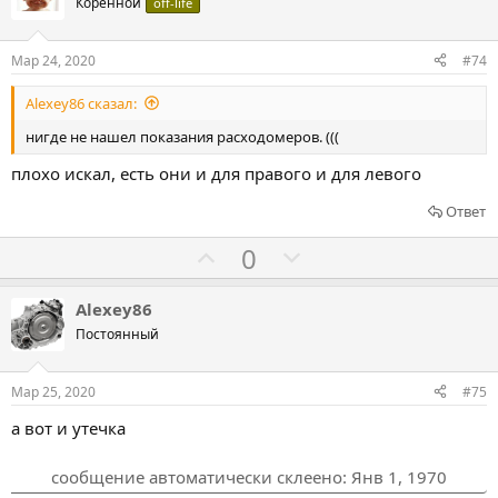
о
о
Коренной
off-life
с
с
о
о
Мар 24, 2020
#74
в
в
Alexey86 сказал:
а
а
т
т
нигде не нашел показания расходомеров. (((
ь
ь
плохо искал, есть они и для правого и для левого
з
п
а
р
Ответ
о
Г
Г
0
т
о
о
и
л
л
Alexey86
в
о
о
Постоянный
с
с
о
о
Мар 25, 2020
#75
в
в
а вот и утечка
а
а
т
т
сообщение автоматически склеено:
Янв 1, 1970
ь
ь