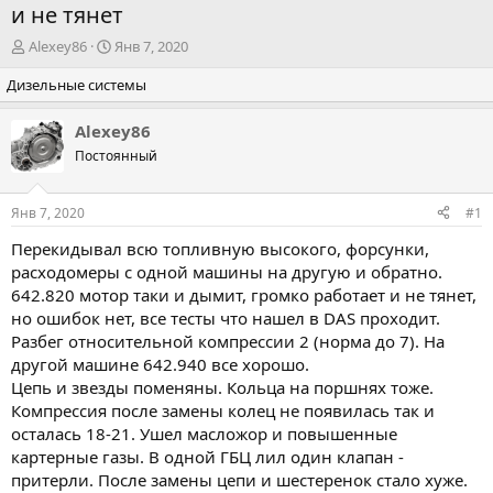
и не тянет
А
Д
Alexey86
Янв 7, 2020
в
а
Дизельные системы
т
т
о
а
р
н
Alexey86
т
а
Постоянный
е
ч
м
а
ы
л
Янв 7, 2020
#1
а
Перекидывал всю топливную высокого, форсунки,
расходомеры с одной машины на другую и обратно.
642.820 мотор таки и дымит, громко работает и не тянет,
но ошибок нет, все тесты что нашел в DAS проходит.
Разбег относительной компрессии 2 (норма до 7). На
другой машине 642.940 все хорошо.
Цепь и звезды поменяны. Кольца на поршнях тоже.
Компрессия после замены колец не появилась так и
осталась 18-21. Ушел масложор и повышенные
картерные газы. В одной ГБЦ лил один клапан -
притерли. После замены цепи и шестеренок стало хуже.