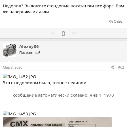
Недолив? Выложите стендовые показатели все форс. Вам
же наверняка их дали.
Ответ
Г
Г
0
о
о
л
л
Alexey86
о
о
Постоянный
с
с
о
о
Мар 3, 2020
#62
в
в
а
а
Эта с недоливом была, точнее неливом
т
т
ь
ь
сообщение автоматически склеено:
Янв 1, 1970
з
п
а
р
о
т