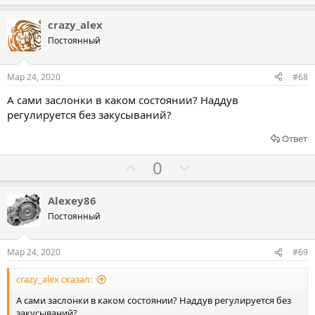
о
о
л
л
crazy_alex
о
о
Постоянный
с
с
о
о
Мар 24, 2020
#68
в
в
А сами заслонки в каком состоянии? Наддув
а
а
регулируется без закусываний?
т
т
ь
ь
Ответ
з
п
Г
Г
0
а
р
о
о
о
л
л
Alexey86
т
о
о
Постоянный
и
с
с
в
о
о
Мар 24, 2020
#69
в
в
crazy_alex сказал:
а
а
т
т
А сами заслонки в каком состоянии? Наддув регулируется без
закусываний?