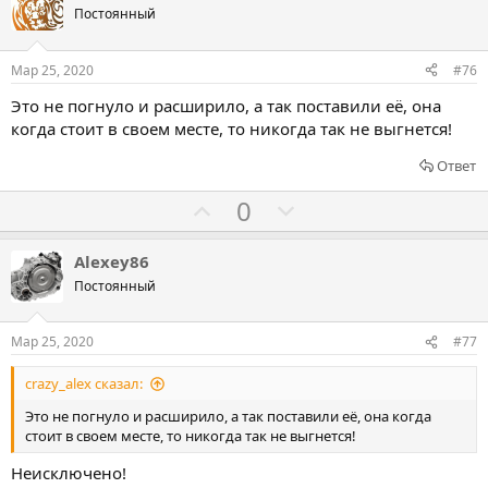
о
о
Постоянный
с
с
о
о
Мар 25, 2020
#76
в
в
Это не погнуло и расширило, а так поставили её, она
а
а
когда стоит в своем месте, то никогда так не выгнется!
т
т
ь
ь
Ответ
з
п
Г
Г
0
а
р
о
о
о
л
л
Alexey86
т
о
о
Постоянный
и
с
с
в
о
о
Мар 25, 2020
#77
в
в
crazy_alex сказал:
а
а
т
т
Это не погнуло и расширило, а так поставили её, она когда
стоит в своем месте, то никогда так не выгнется!
ь
ь
з
п
Неисключено!