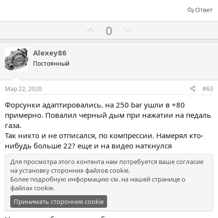
Ответ
Г
Г
0
о
о
л
л
Alexey86
о
о
Постоянный
с
с
о
о
Мар 22, 2020
#63
в
в
Форсунки адаптировались. на 250 bar ушли в +80
а
а
примерно. Повалил черный дым при нажатии на педаль
т
т
газа.
ь
ь
Так никто и не отписался, по компрессии. Намерял кто-
з
п
нибудь больше 22? еще и на видео наткнулся
а
р
Для просмотра этого контента нам потребуется ваше согласие
о
на установку сторонних файлов cookie.
т
Более подробную информацию см. на нашей
странице о
файлах cookie
.
и
в
Принимать сторонние cookie