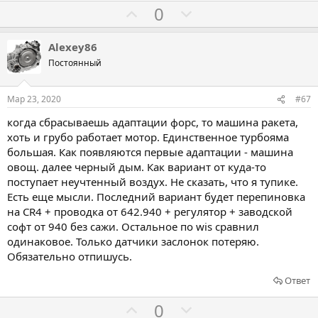
ь
ь
Г
Г
0
з
п
о
о
а
р
л
л
Alexey86
о
о
о
Постоянный
т
с
с
и
о
о
Мар 23, 2020
#67
в
в
в
когда сбрасываешь адаптации форс, то машина ракета,
а
а
хоть и грубо работает мотор. Единственное турбояма
т
т
большая. Как появляются первые адаптации - машина
ь
ь
овощ. далее черный дым. Как вариант от куда-то
з
п
поступает неучтенный воздух. Не сказать, что я тупике.
а
р
Есть еще мысли. Последний вариант будет перепиновка
на CR4 + проводка от 642.940 + регулятор + заводской
о
софт от 940 без сажи. Остальное по wis сравнил
т
одинаковое. Только датчики заслонок потеряю.
и
Обязательно отпишусь.
в
Ответ
Г
Г
0