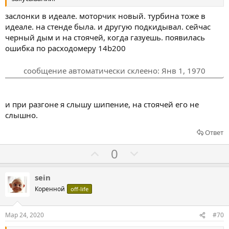
ь
ь
з
п
заслонки в идеале. моторчик новый. турбина тоже в
а
р
идеале. на стенде была. и другую подкидывал. сейчас
о
черный дым и на стоячей, когда газуешь. появилась
ошибка по расходомеру 14b200
т
и
сообщение автоматически склеено:
Янв 1, 1970
в
и при разгоне я слышу шипение, на стоячей его не
слышно.
Ответ
Г
Г
0
о
о
л
л
sein
о
о
Коренной
off-life
с
с
о
о
Мар 24, 2020
#70
в
в