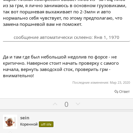
ь
ь
из за грм, я лично занимаюсь в основном грузовиками,
з
п
так вот поршневая выхаживает по 2-3млн и авто
а
р
нормально себя чувствует, по этому предполагаю, что
замена поршневой вам не поможет.
о
т
сообщение автоматически склеено:
Янв 1, 1970
и
в
Да и там где был небольшой недолив по форсе - не
критично. Наверное стоит начать проверку с самого
начала, вернуть заводской сток, проверить грм -
внимательно!
Последние изменения:
Мар 23, 2020
Ответ
Г
Г
0
о
о
л
л
sein
о
о
Коренной
off-life
с
с